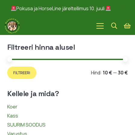
Pokusa ja HorseLine järeltellimus 10. juuli
Peida
Filtreeri hinna alusel
Min
Ma
Hind:
10 €
—
30 €
FILTREERI
hin
hin
Kellele ja mida?
Koer
Kass
SUURIM SOODUS
Varustus