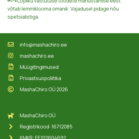
Lõpliku vastutuse toodete manustamise eest
võtab lemmiklooma omanik. Vajadusel pidage nõu
spetsialistiga.
info@mashachiro.ee
mashachiro.ee
Müügitingimused
Privaatsuspoliitika
MashaChiro OÜ 2026
MashaChiro OÜ
Registrikood: 16712085
KMKR: EE102604692