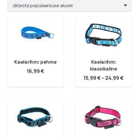
Kaelarihm: pehme
Kaelarihm:
klassikaline
16,99
€
Hinna
15,99
€
–
24,99
€
15,99 
kuni
24,99 