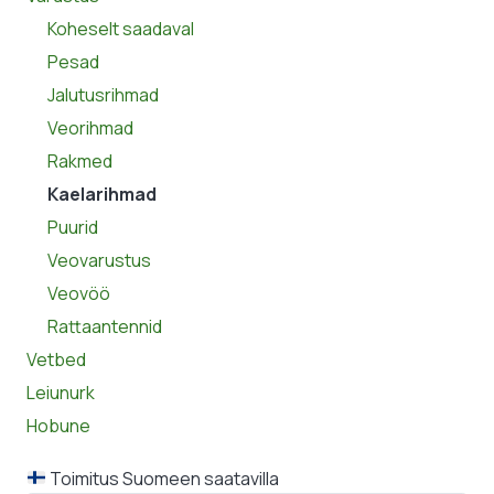
Koheselt saadaval
Pesad
Jalutusrihmad
Veorihmad
Rakmed
Kaelarihmad
Puurid
Veovarustus
Veovöö
Rattaantennid
Vetbed
Leiunurk
Hobune
Toimitus Suomeen saatavilla