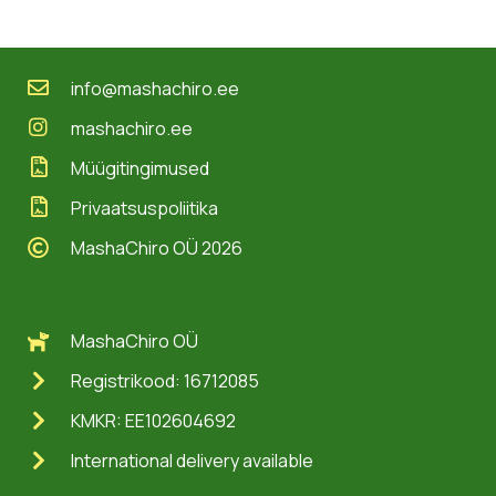
info@mashachiro.ee
mashachiro.ee
Müügitingimused
Privaatsuspoliitika
MashaChiro OÜ 2026
MashaChiro OÜ
Registrikood: 16712085
KMKR: EE102604692
International delivery available