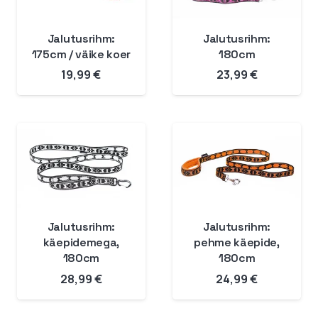
Jalutusrihm:
Jalutusrihm:
175cm / väike koer
180cm
19,99
€
23,99
€
Jalutusrihm:
Jalutusrihm:
käepidemega,
pehme käepide,
180cm
180cm
28,99
€
24,99
€