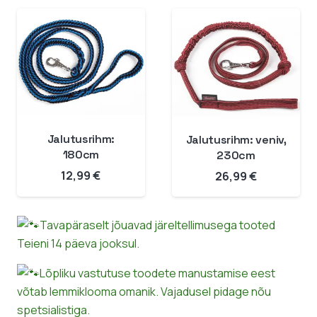
Jalutusrihm:
Jalutusrihm: veniv,
180cm
230cm
12,99
€
26,99
€
Tavapäraselt jõuavad järeltellimusega tooted
Teieni 14 päeva jooksul.
Lõpliku vastutuse toodete manustamise eest
võtab lemmiklooma omanik. Vajadusel pidage nõu
spetsialistiga.