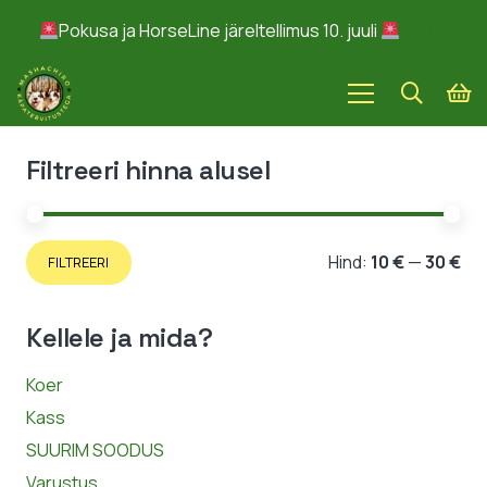
Pokusa ja HorseLine järeltellimus 10. juuli
Peida
Filtreeri hinna alusel
Min
Ma
Hind:
10 €
—
30 €
FILTREERI
hin
hin
Kellele ja mida?
Koer
Kass
SUURIM SOODUS
Varustus