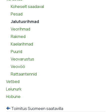
Koheselt saadaval
Pesad
Jalutusrihmad
Veorihmad
Rakmed
Kaelarihmad
Puurid
Veovarustus
Veovöö
Rattaantennid
Vetbed
Leiunurk
Hobune
Toimitus Suomeen saatavilla