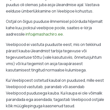
puudus oli olemas juba asja üleandmise ajal. Vastava
eelduse ümberlükkamine on Veebipoe kohustus.
Ostjal on õigus puuduse ilmnemisel pöörduda hiljemalt
kahe kuu jooksul veebipoe poole, saates e-kirja
aadressile
info@mashachiro.ee
.
Veebipood ei vastuta puuduste eest, mis on tekkinud
pärast kauba üleandmist tarbija tegevuse või
tegevusetuse tõttu (vale kasutusviis, õnnetusjuhtum
vms) või kui tegemist on asja tavapärasest
kasutamisest tingitud normaalse kulumisega.
Kui Veebipoest ostetud kaubal on puudused, mille eest
Veebipood vastutab, parandab või asendab
Veebipood puudusega kauba. Kui kaupa ei ole võimalik
parandada ega asendada, tagastab Veebipood ostjale
kõik müügilepinguga kaasnenud tasud.