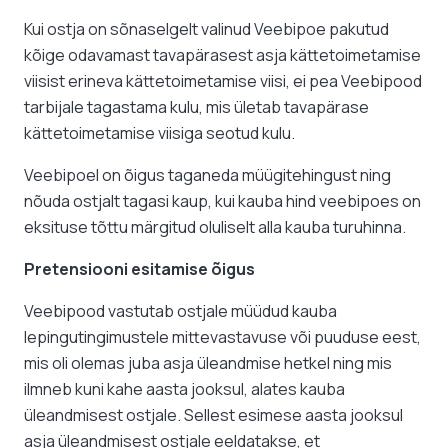
Kui ostja on sõnaselgelt valinud Veebipoe pakutud
kõige odavamast tavapärasest asja kättetoimetamise
viisist erineva kättetoimetamise viisi, ei pea Veebipood
tarbijale tagastama kulu, mis ületab tavapärase
kättetoimetamise viisiga seotud kulu.
Veebipoel on õigus taganeda müügitehingust ning
nõuda ostjalt tagasi kaup, kui kauba hind veebipoes on
eksituse tõttu märgitud oluliselt alla kauba turuhinna.
Pretensiooni esitamise õigus
Veebipood vastutab ostjale müüdud kauba
lepingutingimustele mittevastavuse või puuduse eest,
mis oli olemas juba asja üleandmise hetkel ning mis
ilmneb kuni kahe aasta jooksul, alates kauba
üleandmisest ostjale. Sellest esimese aasta jooksul
asja üleandmisest ostjale eeldatakse, et