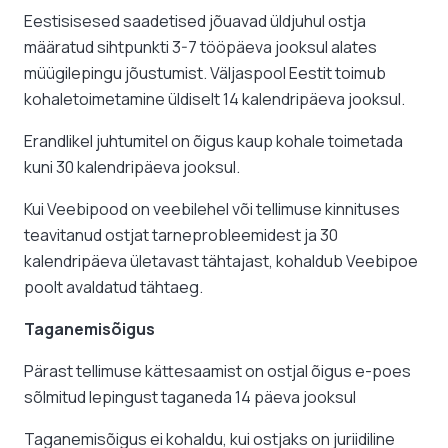
Eestisisesed saadetised jõuavad üldjuhul ostja
määratud sihtpunkti 3-7 tööpäeva jooksul alates
müügilepingu jõustumist. Väljaspool Eestit toimub
kohaletoimetamine üldiselt 14 kalendripäeva jooksul.
Erandlikel juhtumitel on õigus kaup kohale toimetada
kuni 30 kalendripäeva jooksul.
Kui Veebipood on veebilehel või tellimuse kinnituses
teavitanud ostjat tarneprobleemidest ja 30
kalendripäeva ületavast tähtajast, kohaldub Veebipoe
poolt avaldatud tähtaeg.
Taganemisõigus
Pärast tellimuse kättesaamist on ostjal õigus e-poes
sõlmitud lepingust taganeda 14 päeva jooksul
Taganemisõigus ei kohaldu, kui ostjaks on juriidiline