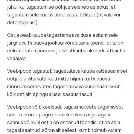
juhul, kui tagastamise põhjus seisneb asjaolus, et
tagastamisele kuuluv asi ei vasta tellitule (nt vale või
defektiga asi).
Ostja peab kauba tagastama avalduse esitamisele
järgneva 14 päeva jooksul või esitama tõendi, et ta on
eelnimetatud perioodi jooksul kauba üle andnud kauba
vedajale.
Veebipood tagastab tagastatava kauba kättesaamisel
ostjale viivitamata, kuid mitte hiljem kui 14 päeva
möödumisel arvates taganemisavalduse saamisest,
kõik ostjalt lepingu alusel saadud tasud.
Veebipood võib keelduda tagasimaksete tegemisest
seni, kuni on lepingu esemeks oleva asja tagasi
saanud või kuni ostja on esitanud tõendid, et on asja
tagasi saatnud, sõltuvalt sellest, kumb toimub varem.