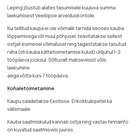
Leping jõustub alates tasumisele kuuluva summa
laekumisest Veebipoe arvelduskontole.
Kui tellitud kaupa ei ole võimalik tarnida seoses kauba
lõppemisega või muul põhjusel, teavitatakse sellest
ostjat esimesel võimalusel ning tagastatakse tasutud
raha (sh kauba kättetoimetamise kulud) üldjuhul 1-2
tööpäeva jooksul. Sõltuvalt makseviisist võib
laekumine
aega võtta kuni 7 tööpäeva.
Kohaletoimetamine
Kaupu saadetakse Eestisse. Erikokkulepetel ka
välismaale.
Kauba saatmiskulud kannab ostja ning vastav hinnainfo
on kuvatud saatmisviisi juures.