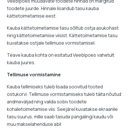
Veebipoes müüdavate toodete hinnad on märgitud
toodete juurde. Hinnale lisandub tasu kauba
kättetoimetamise eest.
Kauba kättetoimetamise tasu sõltub ostja asukohast
ning kättetoimetamise viisist. Kättetoimetamise tasu
kuvatakse ostjale tellimuse vormistamisel.
Teave kauba kohta on esitatud Veebipoes vahetult
kauba juures.
Tellimuse vormistamine
Kauba tellimiseks tuleb lisada soovitud tooted
ostukorvi. Tellimuse vormistamiseks tuleb täita nõutud
andmeväljad ning valida sobiv toodete
kohaletoimetamise viis. Seejärel kuvatakse ekraanile
tasu suurus, mille saab tasuda pangalingi kaudu või
muu makselahenduse abil.