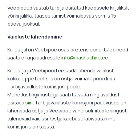
Veebipood vastab tarbija esitatud kaebusele kirjalikult
või kirjalikku taasesitamist võimaldavas vormis 15
päeva jooksul.
Vaidluste lahendamine
Kui ostjal on Veebipoe osas pretensioone, tuleb need
saata e-kirja aadressile
info@mashachiro.ee
.
Kui ostja ja Veebipood ei suuda lahenda vaidlust
kokkuleppe teel, siis on ostjal võimalik pöörduda
Tarbijavaidluste komisjoni poole.
Menetlustingimustega saab tutvuda ning avaldust
esitada
siin
. Tarbijavaidluste komisjoni pädevuses on
lahendada ostja ja Veebipoe vahel sõlmitud lepingust
tulenevaid vaidlusi. Ostja kaebuse läbivaatamine
komisjonis on tasuta.