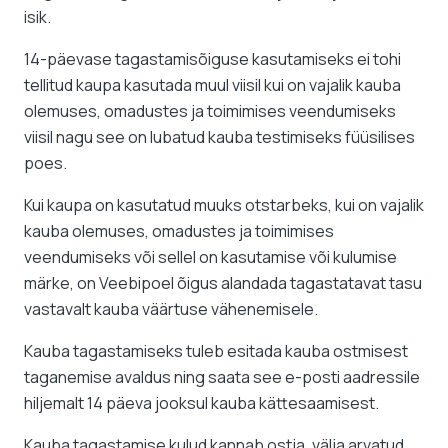
isik.
14-päevase tagastamisõiguse kasutamiseks ei tohi
tellitud kaupa kasutada muul viisil kui on vajalik kauba
olemuses, omadustes ja toimimises veendumiseks
viisil nagu see on lubatud kauba testimiseks füüsilises
poes.
Kui kaupa on kasutatud muuks otstarbeks, kui on vajalik
kauba olemuses, omadustes ja toimimises
veendumiseks või sellel on kasutamise või kulumise
märke, on Veebipoel õigus alandada tagastatavat tasu
vastavalt kauba väärtuse vähenemisele.
Kauba tagastamiseks tuleb esitada kauba ostmisest
taganemise avaldus ning saata see e-posti aadressile
hiljemalt 14 päeva jooksul kauba kättesaamisest.
Kauba tagastamise kulud kannab ostja, välja arvatud