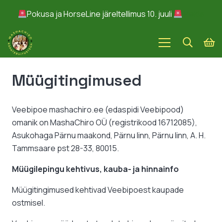
Pokusa ja HorseLine järeltellimus 10. juuli
Peida
Müügitingimused
Veebipoe mashachiro.ee (edaspidi Veebipood)
omanik on MashaChiro OÜ (registrikood 16712085),
Asukohaga Pärnu maakond, Pärnu linn, Pärnu linn, A. H.
Tammsaare pst 28-33, 80015.
Müügilepingu kehtivus, kauba- ja hinnainfo
Müügitingimused kehtivad Veebipoest kaupade
ostmisel.