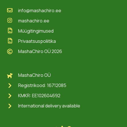
info@mashachiro.ee
mashachiro.ee
Müügitingimused
Privaatsuspoliitika
MashaChiro OÜ 2026
MashaChiro OÜ
Registrikood: 16712085
KMKR: EE102604692
International delivery available