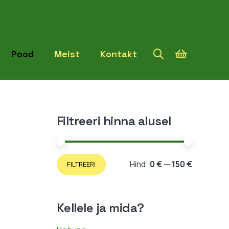
Pood
Meist
Kontakt
Filtreeri hinna alusel
Minimaaln
Maksimaa
Hind:
0 €
—
150 €
FILTREERI
hind
hind
Kellele ja mida?