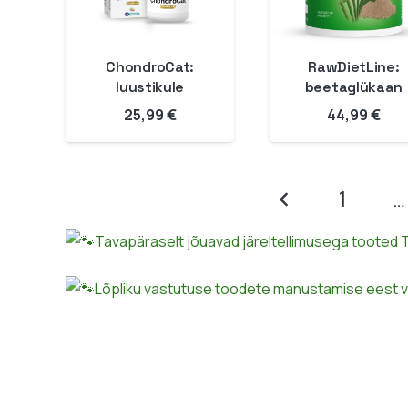
ChondroCat:
RawDietLine:
luustikule
beetaglükaan
25,99
€
44,99
€
1
…
Tavapäraselt jõuavad järeltellimusega tooted T
Lõpliku vastutuse toodete manustamise eest võ