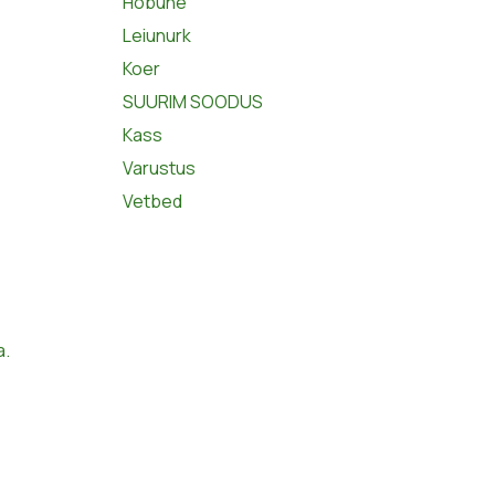
Hobune
Leiunurk
Koer
SUURIM SOODUS
Kass
Varustus
Vetbed
a.