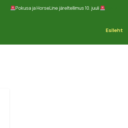
Pokusa ja HorseLine järeltellimus 10. juuli
Peida
Esileht