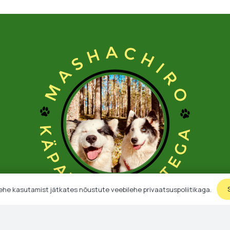
ehe kasutamist jätkates nõustute veebilehe privaatsuspoliitikaga.