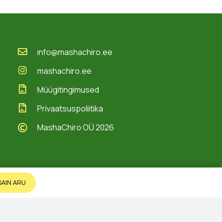
info@mashachiro.ee
mashachiro.ee
Müügitingimused
Privaatsuspoliitika
MashaChiro OÜ 2026
SAIN ARU