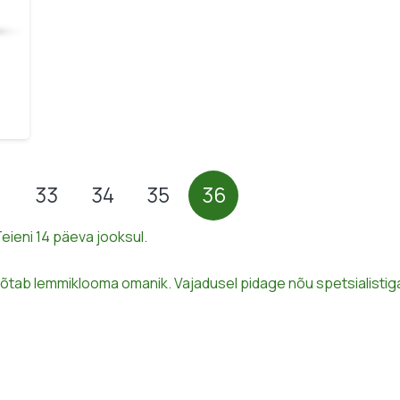
33
34
35
36
eieni 14 päeva jooksul.
tab lemmiklooma omanik. Vajadusel pidage nõu spetsialistig