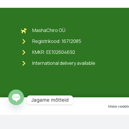
MashaChiro OÜ
Registrikood: 16712085
KMKR: EE102604692
International delivery available
Jagame mõtteid
Meie veebil
Open
chaty