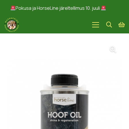
Pokusa ja HorseLine järeltellimus 10. juuli
Peida