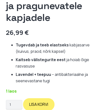
ja pragunevatele
kapjadele
26,99
€
Tugevdab ja teeb elastseks
kabjasarve
(kuivus, praod, nõrk kapsel)
Kaitseb välistegurite eest
ja hoiab õige
rasvasuse
Lavendel + teepuu
– antibakteriaalne ja
seenevastane tugi
1 laos
HorseLinePro:
LISA KORVI
kabjaõli