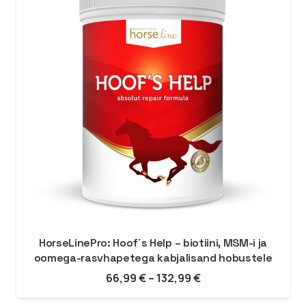
HorseLinePro: Hoof´s Help – biotiini, MSM-i ja
oomega-rasvhapetega kabjalisand hobustele
Hinnavahemik:
66,99
€
–
132,99
€
66,99 €