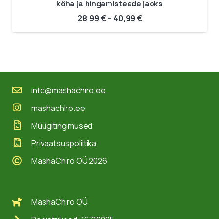
köha ja hingamisteede jaoks
Hinnavahemik:
28,99
€
–
40,99
€
28,99 €
kuni
40,99 €
info@mashachiro.ee
mashachiro.ee
Müügitingimused
Privaatsuspoliitika
MashaChiro OÜ 2026
MashaChiro OÜ