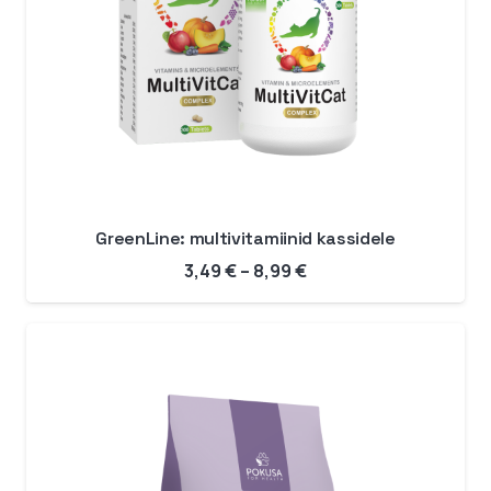
GreenLine: multivitamiinid kassidele
Hinnavahemik:
3,49
€
–
8,99
€
3,49 €
kuni
8,99 €