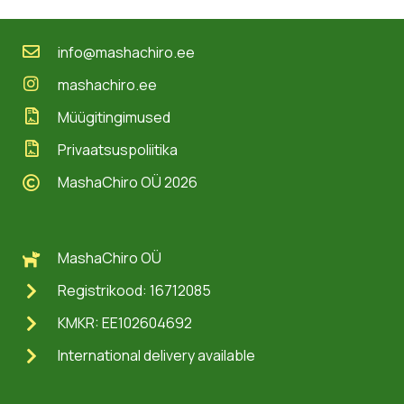
info@mashachiro.ee
mashachiro.ee
Müügitingimused
Privaatsuspoliitika
MashaChiro OÜ 2026
MashaChiro OÜ
Registrikood: 16712085
KMKR: EE102604692
International delivery available