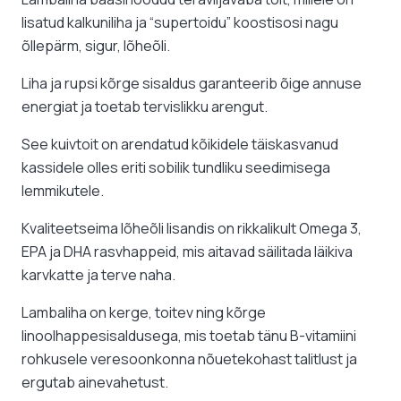
lisatud kalkuniliha ja “supertoidu” koostisosi nagu
õllepärm, sigur, lõheõli.
Liha ja rupsi kõrge sisaldus garanteerib õige annuse
energiat ja toetab tervislikku arengut.
See kuivtoit on arendatud kõikidele täiskasvanud
kassidele olles eriti sobilik tundliku seedimisega
lemmikutele.
Kvaliteetseima lõheõli lisandis on rikkalikult Omega 3,
EPA ja DHA rasvhappeid, mis aitavad säilitada läikiva
karvkatte ja terve naha.
Lambaliha on kerge, toitev ning kõrge
linoolhappesisaldusega, mis toetab tänu B-vitamiini
rohkusele veresoonkonna nõuetekohast talitlust ja
ergutab ainevahetust.