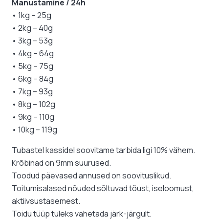
Manustamine / 24h
• 1kg – 25g
• 2kg – 40g
• 3kg – 53g
• 4kg – 64g
• 5kg – 75g
• 6kg – 84g
• 7kg – 93g
• 8kg – 102g
• 9kg – 110g
• 10kg – 119g
Tubastel kassidel soovitame tarbida ligi 10% vähem.
Krõbinad on 9mm suurused.
Toodud päevased annused on soovituslikud.
Toitumisalased nõuded sõltuvad tõust, iseloomust,
aktiivsustasemest.
Toidu tüüp tuleks vahetada järk-järgult.