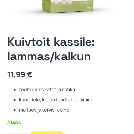
Kuivtoit kassile:
lammas/kalkun
11,99
€
toetab karvkatet ja nahka
kassidele, kel on tundlik seedimine
maitsev ja tervislik eine
3 laos