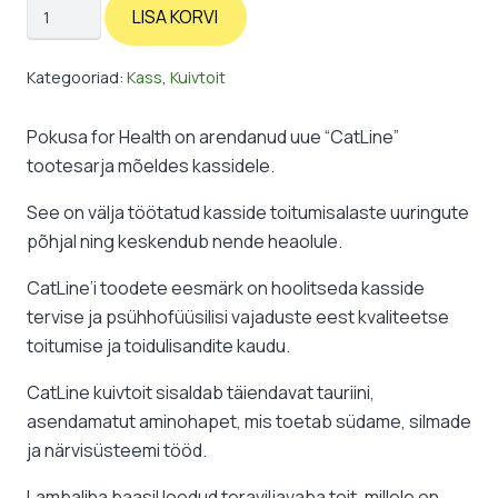
Kuivtoit
LISA KORVI
kassile:
lammas/kalkun
Kategooriad:
Kass
,
Kuivtoit
kogus
Pokusa for Health on arendanud uue “CatLine”
tootesarja mõeldes kassidele.
See on välja töötatud kasside toitumisalaste uuringute
põhjal ning keskendub nende heaolule.
CatLine’i toodete eesmärk on hoolitseda kasside
tervise ja psühhofüüsilisi vajaduste eest kvaliteetse
toitumise ja toidulisandite kaudu.
CatLine kuivtoit sisaldab täiendavat tauriini,
asendamatut aminohapet, mis toetab südame, silmade
ja närvisüsteemi tööd.
Lambaliha baasil loodud teraviljavaba toit, millele on