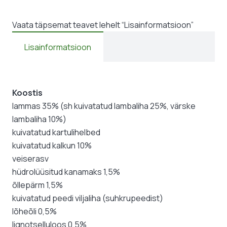
Vaata täpsemat teavet lehelt “Lisainformatsioon”
Lisainformatsioon
Koostis
lammas 35% (sh kuivatatud lambaliha 25%, värske
lambaliha 10%)
kuivatatud kartulihelbed
kuivatatud kalkun 10%
veiserasv
hüdrolüüsitud kanamaks 1,5%
õllepärm 1,5%
kuivatatud peedi viljaliha (suhkrupeedist)
lõheõli 0,5%
lignotselluloos 0,5%