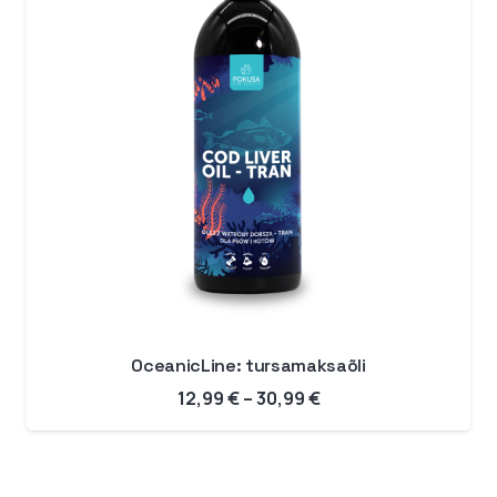
OceanicLine: tursamaksaõli
Hinnavahemik:
12,99
€
–
30,99
€
12,99 €
kuni
30,99 €