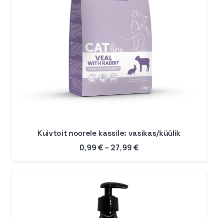
Kuivtoit noorele kassile: vasikas/küülik
Hinnavahemik:
0,99
€
–
27,99
€
0,99 €
kuni
27,99 €