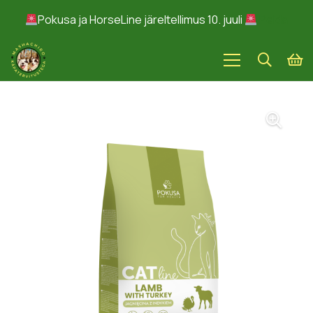
Pokusa ja HorseLine järeltellimus 10. juuli
Peida