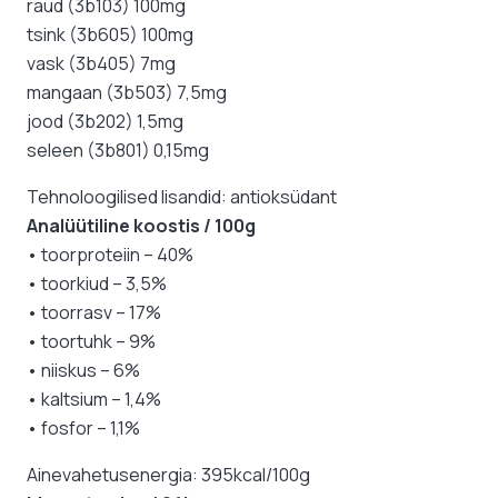
raud (3b103) 100mg
tsink (3b605) 100mg
vask (3b405) 7mg
mangaan (3b503) 7,5mg
jood (3b202) 1,5mg
seleen (3b801) 0,15mg
Tehnoloogilised lisandid: antioksüdant
Analüütiline koostis / 100g
• toorproteiin – 40%
• toorkiud – 3,5%
• toorrasv – 17%
• toortuhk – 9%
• niiskus – 6%
• kaltsium – 1,4%
• fosfor – 1,1%
Ainevahetusenergia: 395kcal/100g