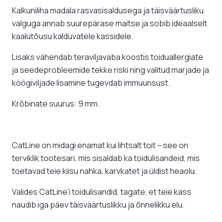
Kalkuniliha madala rasvasisaldusega ja täisväärtusliku
valguga annab suurepärase maitse ja sobib ideaalselt
kaalutõusu kalduvatele kassidele.
Lisaks vähendab teraviljavaba koostis toiduallergiate
ja seedeprobleemide tekke riski ning valitud marjade ja
köögiviljade lisamine tugevdab immuunsust.
Krõbinate suurus: 9 mm.
CatLine on midagi enamat kui lihtsalt toit – see on
terviklik tootesari, mis sisaldab ka toidulisandeid, mis
toetavad teie kiisu nahka, karvkatet ja üldist heaolu.
Valides CatLine’i toidulisandid, tagate, et teie kass
naudib iga päev täisväärtuslikku ja õnnelikku elu.