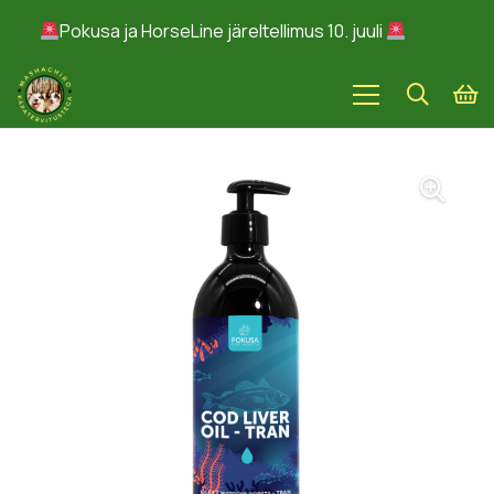
Pokusa ja HorseLine järeltellimus 10. juuli
Peida