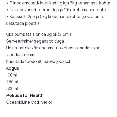
• Tiined emased/ kutsikad: 1g iga 6kg kehamassi kohta
• Täiskasvanud koerad: 1g iga 10kg kehamassi kohta
• Kassid: 0,2g iga 5kg kehamassi kohta (soovitame
kasutada pipetti)
Üks pumbatäis on ca 2g õli (2,5ml).
Serveerimine: segada toiduga
Hoida lastele kättesaamatus kohas, pimedas ning
jahedas ruumis.
Kasutada toode 90 päeva jooksul.
Kogus
100ml
250ml
500ml
Pokusa for Health
OceanicLine Cod liver oil