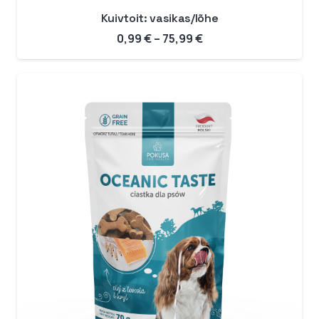
Kuivtoit: vasikas/lõhe
Hinnavahemik:
0,99
€
–
75,99
€
0,99 €
kuni
75,99 €