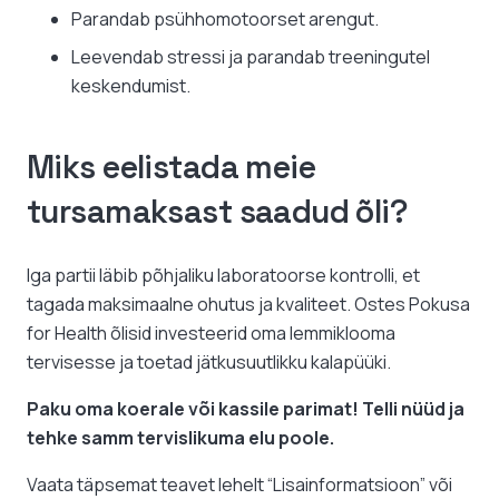
Parandab psühhomotoorset arengut.
Leevendab stressi ja parandab treeningutel
keskendumist.
Miks eelistada meie
tursamaksast saadud õli?
Iga partii läbib põhjaliku laboratoorse kontrolli, et
tagada maksimaalne ohutus ja kvaliteet. Ostes Pokusa
for Health õlisid investeerid oma lemmiklooma
tervisesse ja toetad jätkusuutlikku kalapüüki.
Paku oma koerale või kassile parimat! Telli nüüd ja
tehke samm tervislikuma elu poole.
Vaata täpsemat teavet lehelt “Lisainformatsioon” või