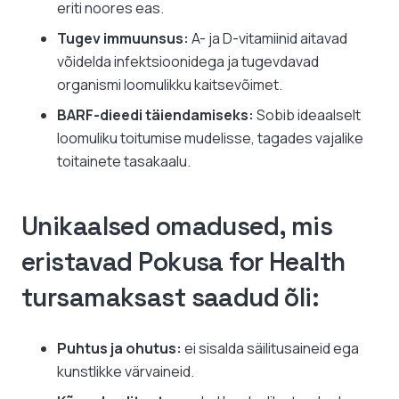
eriti noores eas.
Tugev immuunsus:
A- ja D-vitamiinid aitavad
võidelda infektsioonidega ja tugevdavad
organismi loomulikku kaitsevõimet.
BARF-dieedi täiendamiseks:
Sobib ideaalselt
loomuliku toitumise mudelisse, tagades vajalike
toitainete tasakaalu.
Unikaalsed omadused, mis
eristavad Pokusa for Health
tursamaksast saadud õli:
Puhtus ja ohutus:
ei sisalda säilitusaineid ega
kunstlikke värvaineid.