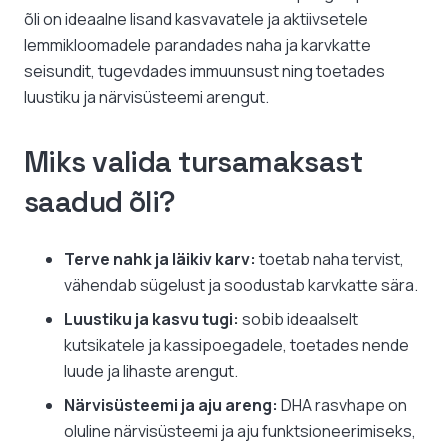
õli on ideaalne lisand kasvavatele ja aktiivsetele
lemmikloomadele parandades naha ja karvkatte
seisundit, tugevdades immuunsust ning toetades
luustiku ja närvisüsteemi arengut.
Miks valida tursamaksast
saadud õli?
Terve nahk ja läikiv karv:
toetab naha tervist,
vähendab sügelust ja soodustab karvkatte sära.
Luustiku ja kasvu tugi:
sobib ideaalselt
kutsikatele ja kassipoegadele, toetades nende
luude ja lihaste arengut.
Närvisüsteemi ja aju areng:
DHA rasvhape on
oluline närvisüsteemi ja aju funktsioneerimiseks,