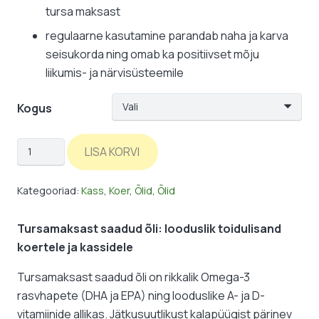
tursa maksast
regulaarne kasutamine parandab naha ja karva
seisukorda ning omab ka positiivset mõju
liikumis- ja närvisüsteemile
Kogus
OceanicLine:
LISA KORVI
tursamaksaõli
kogus
Kategooriad:
Kass
,
Koer
,
Õlid
,
Õlid
Tursamaksast saadud õli: looduslik toidulisand
koertele ja kassidele
Tursamaksast saadud õli on rikkalik Omega-3
rasvhapete (DHA ja EPA) ning looduslike A- ja D-
vitamiinide allikas. Jätkusuutlikust kalapüügist pärinev