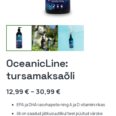
OceanicLine:
tursamaksaõli
Hinnavahemik:
12,99
€
–
30,99
€
12,99 €
kuni
EPA ja DHA rasvhapete ning A ja D vitamiini rikas
30,99 €
õli on saadud jätkusuutlikul teel püütud värske