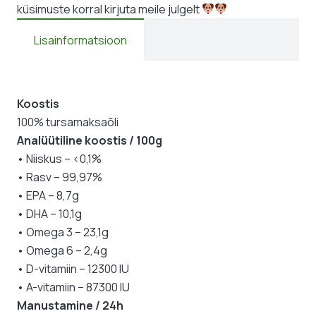
küsimuste korral kirjuta meile julgelt
Lisainformatsioon
Koostis
100% tursamaksaõli
Analüütiline koostis / 100g
• Niiskus – <0,1%
• Rasv – 99,97%
• EPA – 8,7g
• DHA – 10,1g
• Omega 3 – 23,1g
• Omega 6 – 2,4g
• D-vitamiin – 12300 IU
• A-vitamiin – 87300 IU
Manustamine / 24h