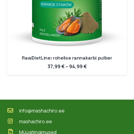
RawDietLine: rohelise rannakarbi pulber
Hinnavahemik:
37,99
€
–
94,99
€
37,99 €
kuni
94,99 €
info@mashachiro.ee
mashachiro.ee
Müügitingimused