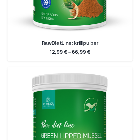
RawDietLine: krillipulber
Hinnavahemik:
12,99
€
–
66,99
€
12,99 €
kuni
66,99 €