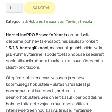
HorseLinePro:
LISA KORVI
Brewer’s
Yeast+
Kategooriad:
Hobune
,
Immuunsus
,
Tervis ja heaolu
–
õllepärm
HorseLinePRO Brewer’s Yeast+
on looduslik
beetaglükaaniga
õllepärmil põhinev täiendsööt, mis sisaldab rohkelt
hobuse
1,3/1,6-beetaglükaani
, mannanoligosahhariide, valku
seedimise
ja B-rühma vitamiine. Toode toetab hobuse seedimist,
ja
soolestiku mikrofloora tasakaalu, immuunsüsteemi ja
immuunsuse
üldist konditsiooni.
toetuseks
kogus
Õllepärm sobib erinevas vanuses ja erineva
koormusega hobustele – alates varssadest ja
noorhobustest kuni sport-, aretus- ja
seeniorhobusteni. See on eriti kasulik perioodidel, mil
hobuse toitainete vajadus suureneb, näiteks
intensiivse treeningu, kasvu, tiinuse, imetamise,