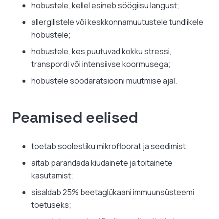
hobustele, kellel esineb söögiisu langust;
allergilistele või keskkonnamuutustele tundlikele
hobustele;
hobustele, kes puutuvad kokku stressi,
transpordi või intensiivse koormusega;
hobustele söödaratsiooni muutmise ajal.
Peamised eelised
toetab soolestiku mikrofloorat ja seedimist;
aitab parandada kiudainete ja toitainete
kasutamist;
sisaldab 25% beetaglükaani immuunsüsteemi
toetuseks;