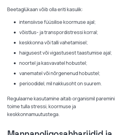
Beetaglükaan võib olla eriti kasulik:
intensiivse füüsilise koormuse ajal;
võistlus- ja transpordistressi korral;
keskkonna või talli vahetamisel;
haigusest või vigastusest taastumise ajal;
noortel ja kasvavatel hobustel;
vanematel või nõrgenenud hobustel;
perioodidel, mil nakkusoht on suurem.
Regulaarne kasutamine aitab organismil paremini
toime tulla stressi, koormuse ja
keskkonnamuutustega.
Mannanoligosahhariidid ja