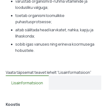
varustab organismi B-rühma vitamiinide ja
loodusliku valguga;
toetab organismi loomulikke
puhastusprotsesse;
aitab säilitada head karvkatet, nahka, kapju ja
lihaskonda;
sobib igas vanuses ning erineva koormusega
hobustele.
Vaata täpsemat teavet lehelt “Lisainformatsioon”
Lisainformatsioon
Koostis