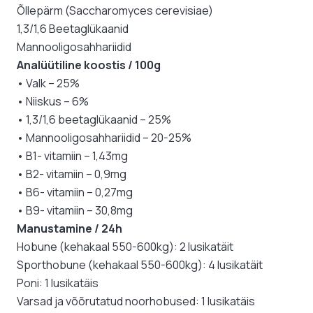
Õllepärm (Saccharomyces cerevisiae)
1,3/1,6 Beetaglükaanid
Mannooligosahhariidid
Analüütiline koostis / 100g
• Valk – 25%
• Niiskus – 6%
• 1,3/1,6 beetaglükaanid – 25%
• Mannooligosahhariidid – 20-25%
• B1- vitamiin – 1,43mg
• B2- vitamiin – 0,9mg
• B6- vitamiin – 0,27mg
• B9- vitamiin – 30,8mg
Manustamine / 24h
Hobune (kehakaal 550-600kg): 2 lusikatäit
Sporthobune (kehakaal 550-600kg): 4 lusikatäit
Poni: 1 lusikatäis
Varsad ja võõrutatud noorhobused: 1 lusikatäis