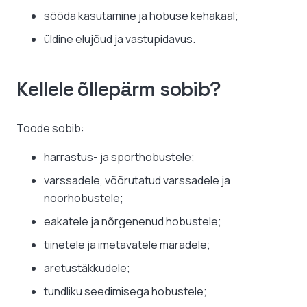
sööda kasutamine ja hobuse kehakaal;
üldine elujõud ja vastupidavus.
Kellele õllepärm sobib?
Toode sobib:
harrastus- ja sporthobustele;
varssadele, võõrutatud varssadele ja
noorhobustele;
eakatele ja nõrgenenud hobustele;
tiinetele ja imetavatele märadele;
aretustäkkudele;
tundliku seedimisega hobustele;