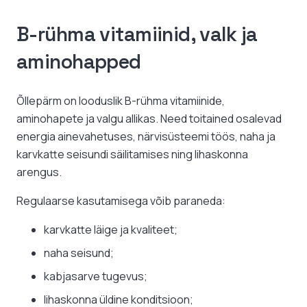
B-rühma vitamiinid, valk ja
aminohapped
Õllepärm on looduslik B-rühma vitamiinide,
aminohapete ja valgu allikas. Need toitained osalevad
energia ainevahetuses, närvisüsteemi töös, naha ja
karvkatte seisundi säilitamises ning lihaskonna
arengus.
Regulaarse kasutamisega võib paraneda:
karvkatte läige ja kvaliteet;
naha seisund;
kabjasarve tugevus;
lihaskonna üldine konditsioon;