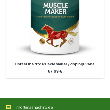
HorseLinePro: MuscleMaker / dopinguvaba
67,99
€
info@mashachiro.ee