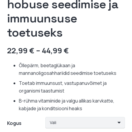
hobuse seedimise ja
immuunsuse
toetuseks
Hinnavahemik:
22,99
€
–
44,99
€
22,99 €
kuni
Õllepärm, beetaglükaan ja
44,99 €
mannanoligosahhariidid seedimise toetuseks
Toetab immuunsust, vastupanuvõimet ja
organismi taastumist
B-rühma vitamiinide ja valgu allikas karvkatte,
kabjade ja konditsiooni heaks
Kogus