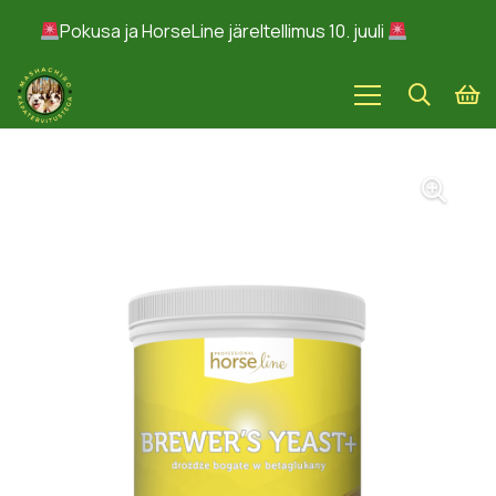
Pokusa ja HorseLine järeltellimus 10. juuli
Peida