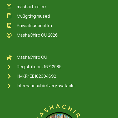
mashachiro.ee
Müügitingimused
Privaatsuspoliitika
MashaChiro OÜ 2026
MashaChiro OÜ
Registrikood: 16712085
KMKR: EE102604692
International delivery available