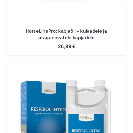
HorseLinePro: kabjaõli – kuivadele ja
pragunevatele kapjadele
26,99
€