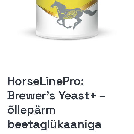
HorseLinePro:
Brewer’s Yeast+ –
õllepärm
beetaglükaaniga