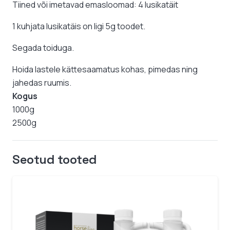
Tiined või imetavad emasloomad: 4 lusikatäit
1 kuhjata lusikatäis on ligi 5g toodet.
Segada toiduga.
Hoida lastele kättesaamatus kohas, pimedas ning
jahedas ruumis.
Kogus
1000g
2500g
Seotud tooted