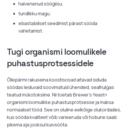
halvenenud söögiisu;
tundlikku magu;
ebastabiilset seedimist pärast sööda
vahetamist.
Tugi organismi loomulikele
puhastusprotsessidele
Õllepärmi rakuseina koostisosad aitavad siduda
söödas leiduvaid soovimatuid ühendeid, sealhulgas
teatud mükotoksiine. Nii toetab Brewer’s Yeast+
organismi loomulikke puhastusprotsesse ja maksa
normaalset tööd. See on oluline eelkõige olukordades,
kus sööda kvaliteet võib varieeruda või hobune saab
pikema aja jooksul kuivsööta.