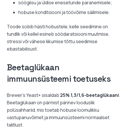
söögiisu ja üldise enesetunde paranemisele;
hobuse konditsiooni ja töövõime säilimisele.
Toode sobib hästi hobustele, kelle seedimine on
tundlik või kellel esineb söödaratsiooni muutmise,
stressi või vähese liikumise tõttu seedimise
ebastabiilsust.
Beetaglükaan
immuunsüsteemi toetuseks
Brewer’s Yeast+ sisaldab
25% 1,3/1,6-beetaglükaani
.
Beetaglükaan on pärmist pärinev looduslik
polüsahhariid, mis toetab hobuse loomulikku
vastupanuvõimet ja immuunsüsteemi normaalset
talitlust.