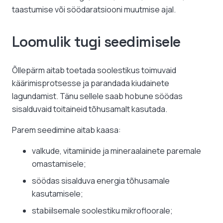
taastumise või söödaratsiooni muutmise ajal.
Loomulik tugi seedimisele
Õllepärm aitab toetada soolestikus toimuvaid
käärimisprotsesse ja parandada kiudainete
lagundamist. Tänu sellele saab hobune söödas
sisalduvaid toitaineid tõhusamalt kasutada.
Parem seedimine aitab kaasa:
valkude, vitamiinide ja mineraalainete paremale
omastamisele;
söödas sisalduva energia tõhusamale
kasutamisele;
stabiilsemale soolestiku mikrofloorale;