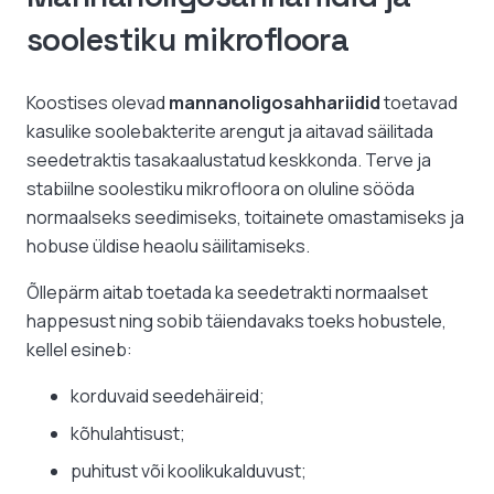
soolestiku mikrofloora
Koostises olevad
mannanoligosahhariidid
toetavad
kasulike soolebakterite arengut ja aitavad säilitada
seedetraktis tasakaalustatud keskkonda. Terve ja
stabiilne soolestiku mikrofloora on oluline sööda
normaalseks seedimiseks, toitainete omastamiseks ja
hobuse üldise heaolu säilitamiseks.
Õllepärm aitab toetada ka seedetrakti normaalset
happesust ning sobib täiendavaks toeks hobustele,
kellel esineb:
korduvaid seedehäireid;
kõhulahtisust;
puhitust või koolikukalduvust;