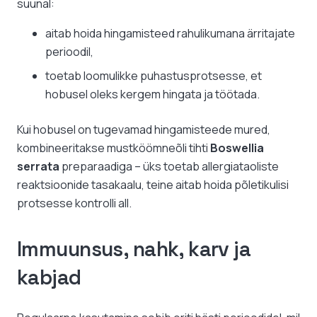
suunal:
aitab hoida hingamisteed rahulikumana ärritajate
perioodil,
toetab loomulikke puhastusprotsesse, et
hobusel oleks kergem hingata ja töötada.
Kui hobusel on tugevamad hingamisteede mured,
kombineeritakse mustköömneõli tihti
Boswellia
serrata
preparaadiga – üks toetab allergiataoliste
reaktsioonide tasakaalu, teine aitab hoida põletikulisi
protsesse kontrolli all.
Immuunsus, nahk, karv ja
kabjad