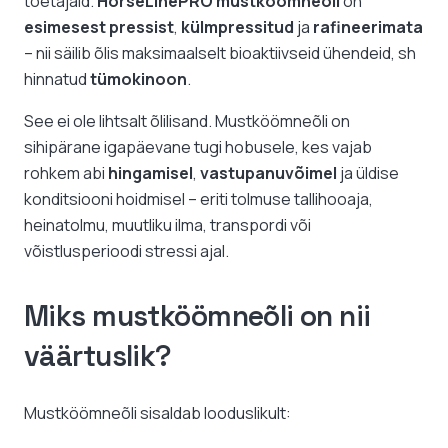
toetajaid.
HorseLinePRO mustköömneõli
on
esimesest pressist
,
külmpressitud
ja
rafineerimata
– nii säilib õlis maksimaalselt bioaktiivseid ühendeid, sh
hinnatud
tümokinoon
.
See ei ole lihtsalt õlilisand. Mustköömneõli on
sihipärane igapäevane tugi hobusele, kes vajab
rohkem abi
hingamisel
,
vastupanuvõimel
ja üldise
konditsiooni hoidmisel – eriti tolmuse tallihooaja,
heinatolmu, muutliku ilma, transpordi või
võistlusperioodi stressi ajal.
Miks mustköömneõli on nii
väärtuslik?
Mustköömneõli sisaldab looduslikult: