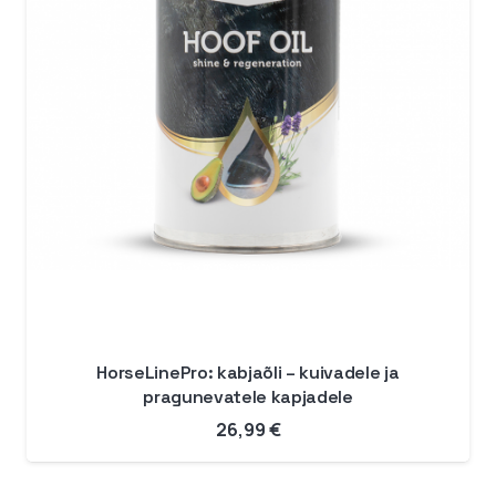
HorseLinePro: kabjaõli – kuivadele ja
pragunevatele kapjadele
26,99
€