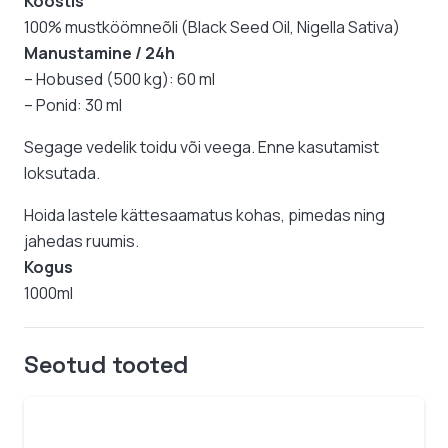
Koostis
100% mustköömneõli (Black Seed Oil, Nigella Sativa)
Manustamine / 24h
– Hobused (500 kg): 60 ml
– Ponid: 30 ml
Segage vedelik toidu või veega. Enne kasutamist
loksutada.
Hoida lastele kättesaamatus kohas, pimedas ning
jahedas ruumis.
Kogus
1000ml
Seotud tooted