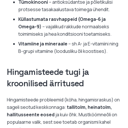
Tümokinooni
– antioksüdantse ja põletikulisi
protsesse tasakaalustava toimega ühendit.
Küllastumata rasvhappeid (Omega-6 ja
Omega-9)
– vajalikud rakkude normaalseks
toimimiseks ja hea konditsiooni toetamiseks.
Vitamiine ja mineraale
– sh A- ja E-vitamiini ning
B-grupi vitamiine (loodusliku õli koostises).
Hingamisteede tugi ja
kroonilised ärritused
Hingamisteede probleemid (köha, hingamisraskus) on
sageli seotud keskkonnaga:
tallitolm, heinatolm,
hallitusseente eosed
ja kuiv õhk. Mustköömneõli on
populaarne valik, sest see toetab organismi kahel