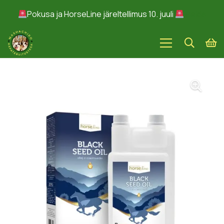
Pokusa ja HorseLine järeltellimus 10. juuli
Peida