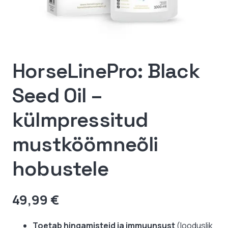
HorseLinePro: Black
Seed Oil –
külmpressitud
mustköömneõli
hobustele
49,99
€
Toetab hingamisteid ja immuunsust
(looduslik