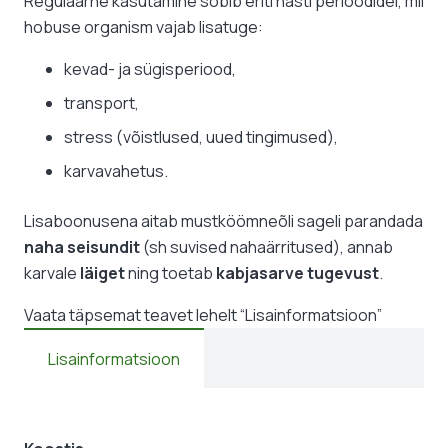
Regulaarne kasutamine sobib eriti hästi perioodidel, mil
hobuse organism vajab lisatuge:
kevad- ja sügisperiood,
transport,
stress (võistlused, uued tingimused),
karvavahetus.
Lisaboonusena aitab mustköömneõli sageli parandada
naha seisundit
(sh suvised nahaärritused), annab
karvale
läiget
ning toetab
kabjasarve tugevust
.
Vaata täpsemat teavet lehelt “Lisainformatsioon”
Lisainformatsioon