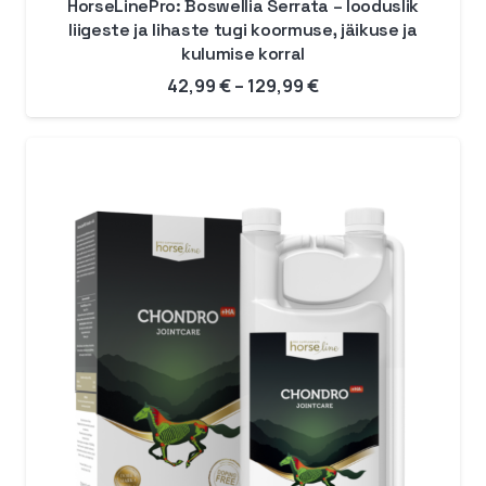
HorseLinePro: Boswellia Serrata – looduslik
liigeste ja lihaste tugi koormuse, jäikuse ja
kulumise korral
Hinnavahemik:
42,99
€
–
129,99
€
42,99 €
kuni
129,99 €