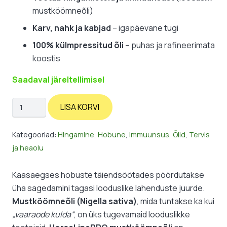
mustköömneõli)
Karv, nahk ja kabjad
– igapäevane tugi
100% külmpressitud õli
– puhas ja rafineerimata
koostis
Saadaval järeltellimisel
HorseLinePro:
LISA KORVI
Black
Seed
Kategooriad:
Hingamine
,
Hobune
,
Immuunsus
,
Õlid
,
Tervis
Oil
ja heaolu
–
külmpressitud
Kaasaegses hobuste täiendsöötades pöördutakse
mustköömneõli
üha sagedamini tagasi looduslike lahenduste juurde.
hobustele
Mustköömneõli (Nigella sativa)
, mida tuntakse ka kui
kogus
„vaaraode kulda“
, on üks tugevamaid looduslikke