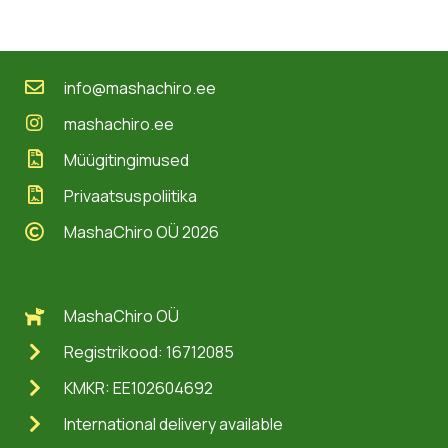
info@mashachiro.ee
mashachiro.ee
Müügitingimused
Privaatsuspoliitika
MashaChiro OÜ 2026
MashaChiro OÜ
Registrikood: 16712085
KMKR: EE102604692
International delivery available