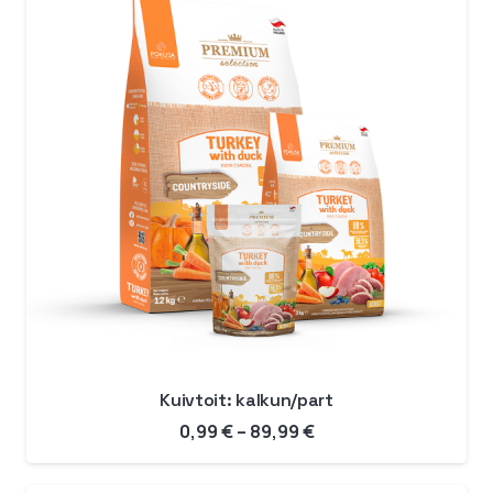
Kuivtoit: kalkun/part
Hinnavahemik:
0,99
€
–
89,99
€
0,99 €
kuni