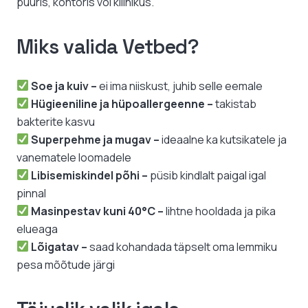
puuris, kontoris või kliinikus.
Miks valida Vetbed?
Soe ja kuiv –
ei ima niiskust, juhib selle eemale
Hügieeniline ja hüpoallergeenne –
takistab
bakterite kasvu
Superpehme ja mugav –
ideaalne ka kutsikatele ja
vanematele loomadele
Libisemiskindel põhi –
püsib kindlalt paigal igal
pinnal
Masinpestav kuni 40°C –
lihtne hooldada ja pika
elueaga
Lõigatav –
saad kohandada täpselt oma lemmiku
pesa mõõtude järgi