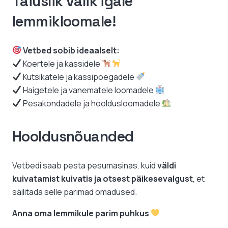
Täiuslik valik igale
lemmikloomale!
Vetbed sobib ideaalselt:
Koertele ja kassidele
Kutsikatele ja kassipoegadele
Haigetele ja vanematele loomadele
Pesakondadele ja hooldusloomadele
Hooldusnõuanded
Vetbedi saab pesta pesumasinas, kuid
väldi
kuivatamist kuivatis ja otsest päikesevalgust
, et
säilitada selle parimad omadused.
Anna oma lemmikule parim puhkus