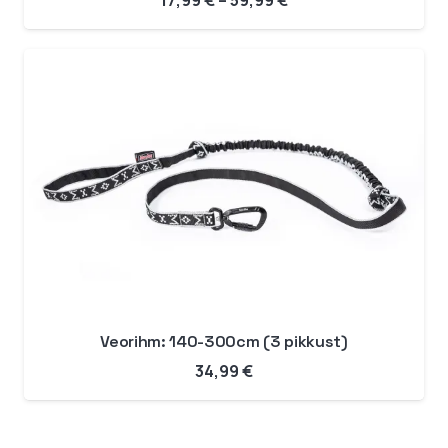
17,99
€
–
59,99
€
17,99 €
kuni
59,99 €
Veorihm: 140-300cm (3 pikkust)
34,99
€