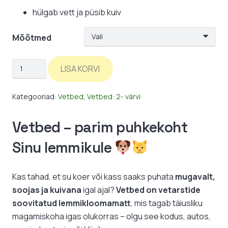
hülgab vett ja püsib kuiv
Mõõtmed
Vetbed:
LISA KORVI
tumehall-
laim-
Kategooriad:
Vetbed
,
Vetbed: 2- värvi
käpad
/
Vetbed – parim puhkekoht
2-
Sinu lemmikule
värvi
kogus
Kas tahad, et su koer või kass saaks puhata
mugavalt,
soojas ja kuivana
igal ajal?
Vetbed on vetarstide
soovitatud lemmikloomamatt
, mis tagab täiusliku
magamiskoha igas olukorras – olgu see kodus, autos,