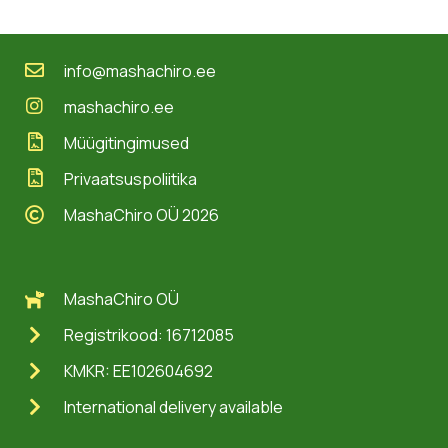
info@mashachiro.ee
mashachiro.ee
Müügitingimused
Privaatsuspoliitika
MashaChiro OÜ 2026
MashaChiro OÜ
Registrikood: 16712085
KMKR: EE102604692
International delivery available