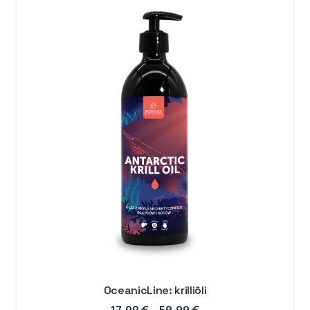
89,99 €
OceanicLine: krilliõli
Hinnavahemik: