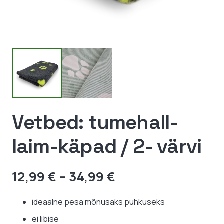
Vetbed: tumehall-
laim-käpad / 2- värvi
Hinnavahemik:
12,99
€
–
34,99
€
12,99 €
kuni
ideaalne pesa mõnusaks puhkuseks
34,99 €
ei libise