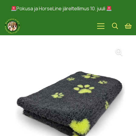
Pokusa ja HorseLine järeltellimus 10. juuli
Peida