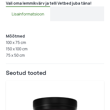
Vali oma lemmikvärv ja telli Vetbed juba täna!
Lisainformatsioon
Mõõtmed
100 x 75 cm
150 x 100 cm
75 x 50 cm
Seotud tooted