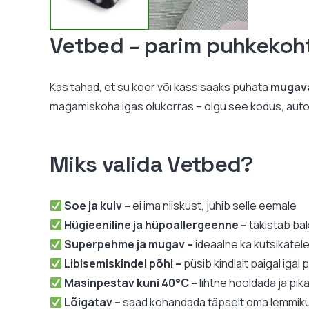
Vetbed – parim puhkekoh
Kas tahad, et su koer või kass saaks puhata
mugava
magamiskoha igas olukorras – olgu see kodus, autos, 
Miks valida Vetbed?
Soe ja kuiv –
ei ima niiskust, juhib selle eemale
Hügieeniline ja hüpoallergeenne –
takistab ba
Superpehme ja mugav –
ideaalne ka kutsikatel
Libisemiskindel põhi –
püsib kindlalt paigal igal 
Masinpestav kuni 40°C –
lihtne hooldada ja pik
Lõigatav –
saad kohandada täpselt oma lemmiku