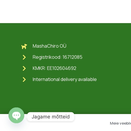
MashaChiro OÜ
Registrikood: 16712085
KMKR: EE102604692
International delivery available
Jagame mõtteid
Meie veebil
Open