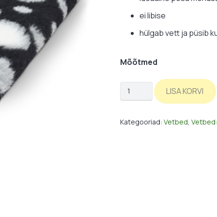
ei libise
hülgab vett ja püsib k
Mõõtmed
Vetbed:
LISA KORVI
must-
hall-
Kategooriad:
Vetbed
,
Vetbed:
täpid
kogus