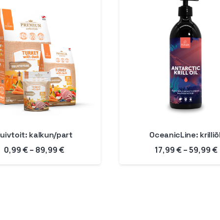
uivtoit: kalkun/part
OceanicLine: krilliõl
Hinnavahemik:
0,99
€
–
89,99
€
17,99
€
–
59,99
€
0,99 €
kuni
89,99 €