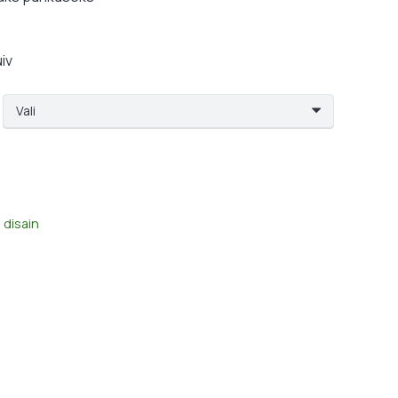
34,99 €
uiv
 disain