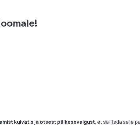
kloomale!
tamist kuivatis ja otsest päikesevalgust
, et säilitada selle