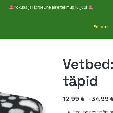
Pokusa ja HorseLine järeltellimus 10. juuli
Peida
Esileht
Vetbed:
täpid
12,99
€
–
34,99
ideaalne pesa mõnus