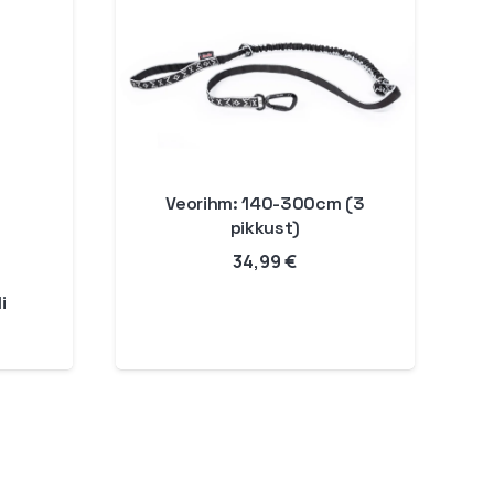
Veorihm: 140-300cm (3
pikkust)
34,99
€
i
Hinnavahemik:
17,99 €
kuni
59,99 €