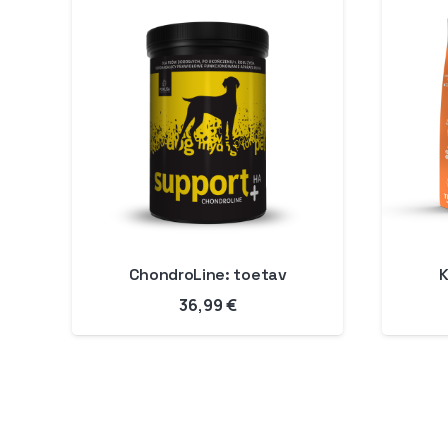
ChondroLine: toetav
K
36,99
€