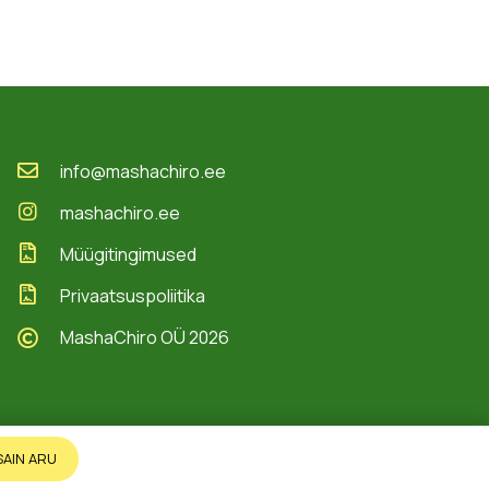
info@mashachiro.ee
mashachiro.ee
Müügitingimused
Privaatsuspoliitika
MashaChiro OÜ 2026
SAIN ARU