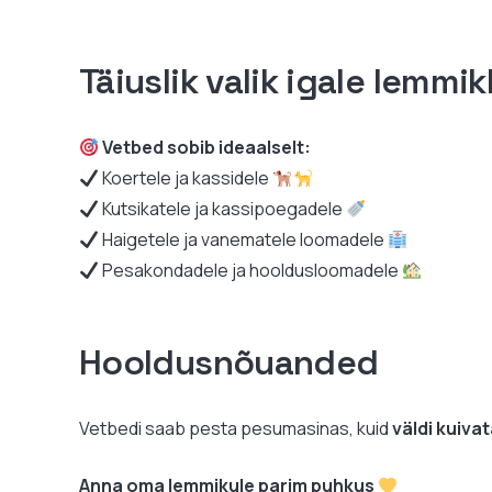
Täiuslik valik igale lemmi
Vetbed sobib ideaalselt:
Koertele ja kassidele
Kutsikatele ja kassipoegadele
Haigetele ja vanematele loomadele
Pesakondadele ja hooldusloomadele
Hooldusnõuanded
Vetbedi saab pesta pesumasinas, kuid
väldi kuiva
Anna oma lemmikule parim puhkus