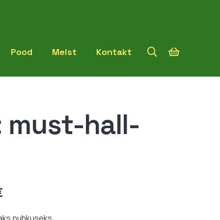
Pood
Meist
Kontakt
 must-hall-
Hinnavahemik:
€
12,99 €
kuni
aks puhkuseks