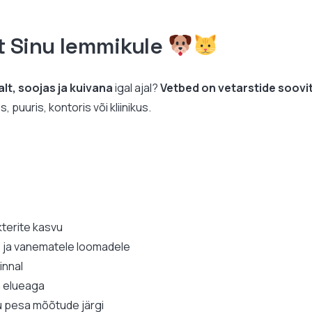
t Sinu lemmikule
lt, soojas ja kuivana
igal ajal?
Vetbed on vetarstide soov
puuris, kontoris või kliinikus.
kterite kasvu
e ja vanematele loomadele
pinnal
a elueaga
 pesa mõõtude järgi