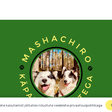
ehe kasutamist jätkates nõustute veebilehe privaatsuspoliitikaga.