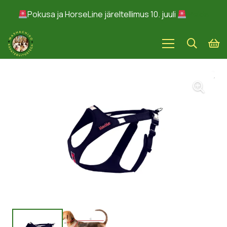
Pokusa ja HorseLine järeltellimus 10. juuli
Peida