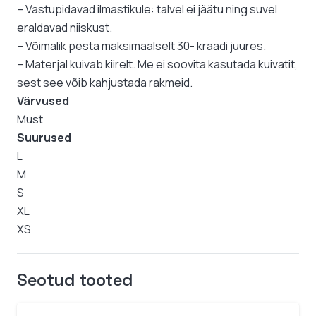
– Vastupidavad ilmastikule: talvel ei jäätu ning suvel
eraldavad niiskust.
– Võimalik pesta maksimaalselt 30- kraadi juures.
– Materjal kuivab kiirelt. Me ei soovita kasutada kuivatit,
sest see võib kahjustada rakmeid.
Värvused
Must
Suurused
L
M
S
XL
XS
Seotud tooted