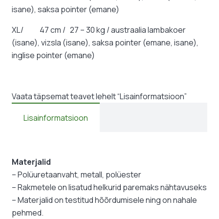
isane), saksa pointer (emane)
XL/ 47 cm / 27 – 30 kg / austraalia lambakoer
(isane), vizsla (isane), saksa pointer (emane, isane),
inglise pointer (emane)
Vaata täpsemat teavet lehelt “Lisainformatsioon”
Lisainformatsioon
Materjalid
– Polüuretaanvaht, metall, polüester
– Rakmetele on lisatud helkurid paremaks nähtavuseks
– Materjalid on testitud hõõrdumisele ning on nahale
pehmed.