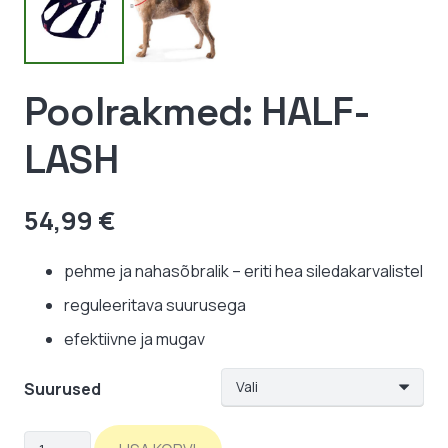
Poolrakmed: HALF-
LASH
54,99
€
pehme ja nahasõbralik – eriti hea siledakarvalistel
reguleeritava suurusega
efektiivne ja mugav
Suurused
Poolrakmed: