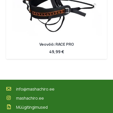
Veovöö: RACE PRO
49,99
€
info@mashachiro.ee
mashachiro.ee
Müügitingimused