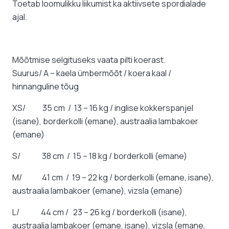
Toetab loomulikku liikumist ka aktiivsete spordialade
ajal.
Mõõtmise selgituseks vaata pilti koerast.
Suurus/ A – kaela ümbermõõt / koera kaal /
hinnanguline tõug
XS/ 35 cm / 13 – 16 kg / inglise kokkerspanjel
(isane), borderkolli (emane), austraalia lambakoer
(emane)
S/ 38 cm / 15 – 18 kg / borderkolli (emane)
M/ 41 cm / 19 – 22 kg / borderkolli (emane, isane),
austraalia lambakoer (emane), vizsla (emane)
L/ 44 cm / 23 – 26 kg / borderkolli (isane),
austraalia lambakoer (emane, isane), vizsla (emane,