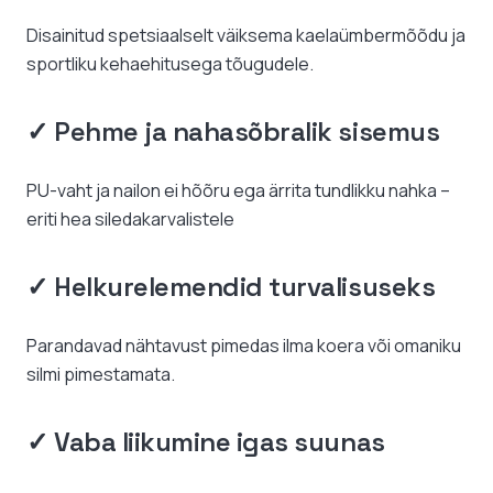
Disainitud spetsiaalselt väiksema kaelaümbermõõdu ja
sportliku kehaehitusega tõugudele.
✓ Pehme ja nahasõbralik sisemus
PU-vaht ja nailon ei hõõru ega ärrita tundlikku nahka –
eriti hea siledakarvalistele
✓ Helkurelemendid turvalisuseks
Parandavad nähtavust pimedas ilma koera või omaniku
silmi pimestamata.
✓ Vaba liikumine igas suunas