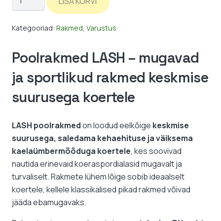
LISA KORVI
HALF-
LASH
Kategooriad:
Rakmed
,
Varustus
kogus
Poolrakmed LASH – mugavad
ja sportlikud rakmed keskmise
suurusega koertele
LASH poolrakmed
on loodud eelkõige
keskmise
suurusega, saledama kehaehituse ja väiksema
kaelaümbermõõduga koertele
, kes soovivad
nautida erinevaid koeraspordialasid mugavalt ja
turvaliselt. Rakmete lühem lõige sobib ideaalselt
koertele, kellele klassikalised pikad rakmed võivad
jääda ebamugavaks.