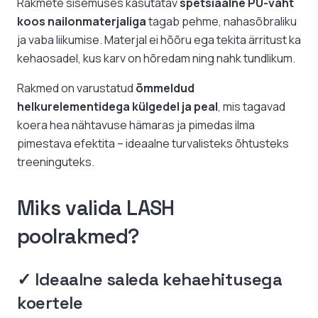
Rakmete sisemuses kasutatav
spetsiaalne PU-vaht
koos nailonmaterjaliga
tagab pehme, nahasõbraliku
ja vaba liikumise. Materjal ei hõõru ega tekita ärritust ka
kehaosadel, kus karv on hõredam ning nahk tundlikum.
Rakmed on varustatud
õmmeldud
helkurelementidega külgedel ja peal
, mis tagavad
koera hea nähtavuse hämaras ja pimedas ilma
pimestava efektita – ideaalne turvalisteks õhtusteks
treeninguteks.
Miks valida LASH
poolrakmed?
✓ Ideaalne saleda kehaehitusega
koertele