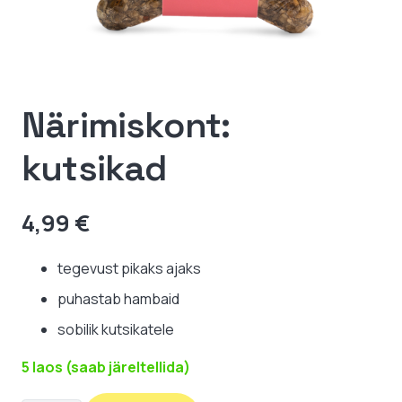
Närimiskont:
kutsikad
4,99
€
tegevust pikaks ajaks
puhastab hambaid
sobilik kutsikatele
5 laos (saab järeltellida)