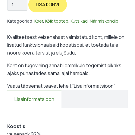
Närimiskont:
LISA KORVI
kutsikad
kogus
Kategooriad:
Koer
,
Kõik tooted
,
Kutsikad
,
Närimiskondid
Kvaliteetsest veisenahast valmistatud kont, millele on
lisatud funktsionaalseid koostisosi, et toetada teie
noore koera tervist ja elujõudu.
Kont on tugev ning annab lemmikule tegemist pikaks
ajaks puhastades samal ajal hambaid.
Vaata täpsemat teavet lehelt “Lisainformatsioon”
Lisainformatsioon
Koostis
veisenahk 92%