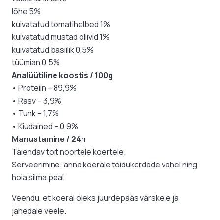
lõhe 5%
kuivatatud tomatihelbed 1%
kuivatatud mustad oliivid 1%
kuivatatud basiilik 0,5%
tüümian 0,5%
Analüütiline koostis / 100g
• Proteiin – 89,9%
• Rasv – 3,9%
• Tuhk – 1,7%
• Kiudained – 0,9%
Manustamine / 24h
Täiendav toit noortele koertele.
Serveerimine: anna koerale toidukordade vahel ning
hoia silma peal.
Veendu, et koeral oleks juurdepääs värskele ja
jahedale veele.