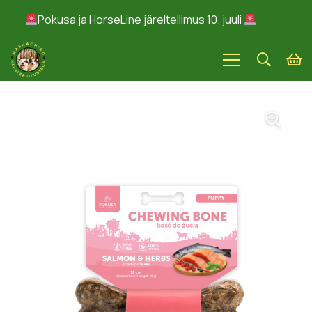
Pokusa ja HorseLine järeltellimus 10. juuli
Peida