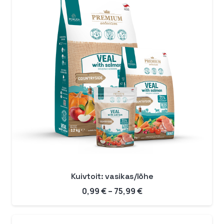
Kuivtoit: vasikas/lõhe
Hinnavahemik:
0,99
€
–
75,99
€
0,99 €
kuni