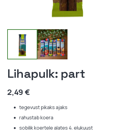
Lihapulk: part
2,49
€
tegevust pikaks ajaks
rahustab koera
sobilik koertele alates 4. elukuust