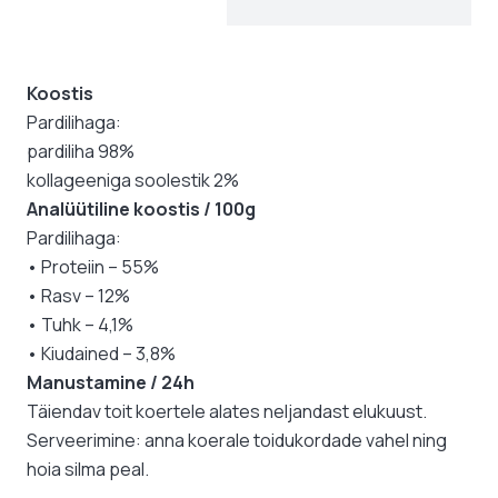
Koostis
Pardilihaga:
pardiliha 98%
kollageeniga soolestik 2%
Analüütiline koostis / 100g
Pardilihaga:
• Proteiin – 55%
• Rasv – 12%
• Tuhk – 4,1%
• Kiudained – 3,8%
Manustamine / 24h
Täiendav toit koertele alates neljandast elukuust.
Serveerimine: anna koerale toidukordade vahel ning
hoia silma peal.