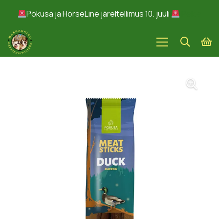
Pokusa ja HorseLine järeltellimus 10. juuli
Peida