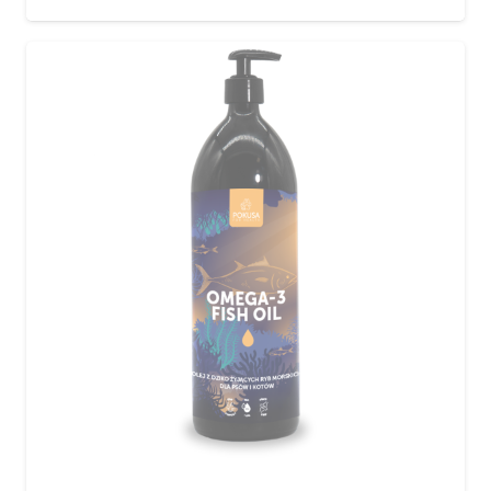
4,49 €
kuni
5,99 €