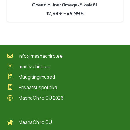
OceanicLine: Omega-3 kalaõli
Hinnavahemik:
12,99
€
–
49,99
€
12,99 €
kuni
49,99 €
info@mashachiro.ee
mashachiro.ee
Müügitingimused
Privaatsuspoliitika
MashaChiro OÜ 2026
MashaChiro OÜ