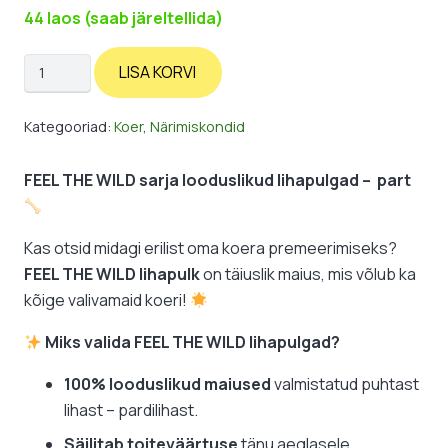
44 laos (saab järeltellida)
Lihapulk:
LISA KORVI
part
kogus
Kategooriad:
Koer
,
Närimiskondid
FEEL THE WILD sarja looduslikud lihapulgad – part
Kas otsid midagi erilist oma koera premeerimiseks?
FEEL THE WILD lihapulk
on täiuslik maius, mis võlub ka
kõige valivamaid koeri!
Miks valida FEEL THE WILD lihapulgad?
100% looduslikud maiused
valmistatud puhtast
lihast – pardilihast.
Säilitab toiteväärtuse
tänu aeglasele