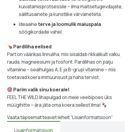
kuivatamisprotsessile – ilma maitsetugevdajate,
säilitusainete ja kunstlike värvaineteta.
Ideaalne
terve ja loomulik maiuspala
söögikordade vahel.
Pardiliha eelised
Part on väärikas linnuliha, mis sisaldab rikkalikult valku,
rauda, magneesiumi ja fosforit. Pardilihas on palju
vitamiine – sealhulgas A, E ja B-grupi vitamiine – mis
toetavad koera immuunsust ja naha tervist.
Parim valik sinu koerale!
FEEL THE WILD lihapulgad on meie veebipoes üks
müügihitte – ära jäta oma koera sellest ilma!
Vaata täpsemat teavet lehelt “Lisainformatsioon”
Lisainformatsioon