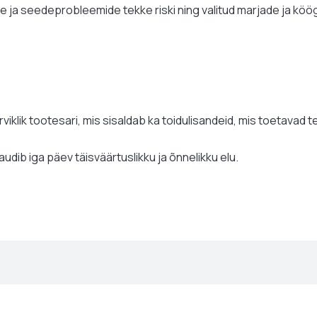
te ja seedeprobleemide tekke riski ning valitud marjade ja kö
viklik tootesari, mis sisaldab ka toidulisandeid, mis toetavad te
naudib iga päev täisväärtuslikku ja õnnelikku elu.