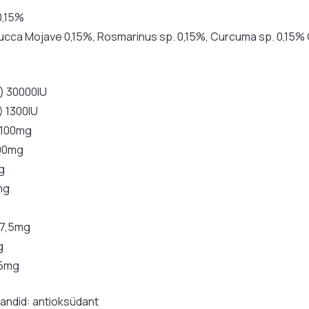
0,15%
ucca Mojave 0,15%, Rosmarinus sp. 0,15%, Curcuma sp. 0,15% C
) 30000IU
) 1300IU
) 100mg
500mg
g
mg
 7,5mg
g
15mg
sandid: antioksüdant