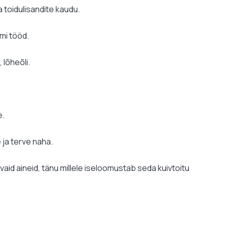
 toidulisandite kaudu.
mi tööd.
 lõheõli.
e.
e ja terve naha.
aid aineid, tänu millele iseloomustab seda kuivtoitu