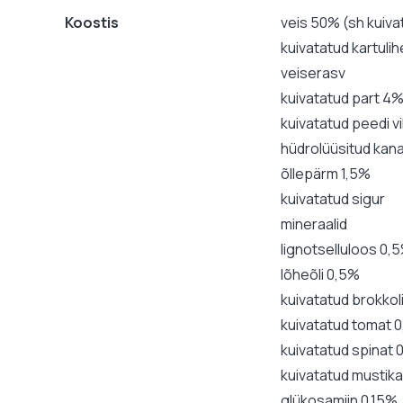
Koostis
veis 50% (sh kuiva
kuivatatud kartuli
veiserasv
kuivatatud part 4
kuivatatud peedi vi
hüdrolüüsitud kan
õllepärm 1,5%
kuivatatud sigur
mineraalid
lignotselluloos 0,
lõheõli 0,5%
kuivatatud brokkol
kuivatatud tomat 
kuivatatud spinat 
kuivatatud mustik
glükosamiin 0,15%