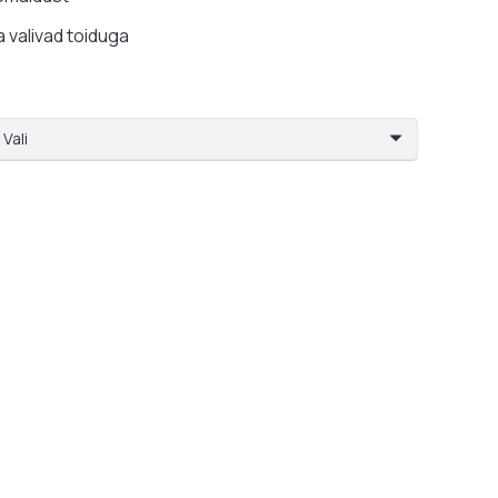
27,99 €
 valivad toiduga