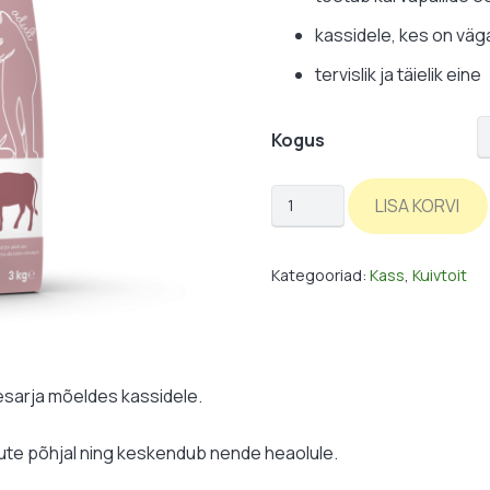
kassidele, kes on väga
tervislik ja täielik eine
Kogus
Kuivtoit
LISA KORVI
kassile:
veis/part
Kategooriad:
Kass
,
Kuivtoit
kogus
esarja mõeldes kassidele.
gute põhjal ning keskendub nende heaolule.