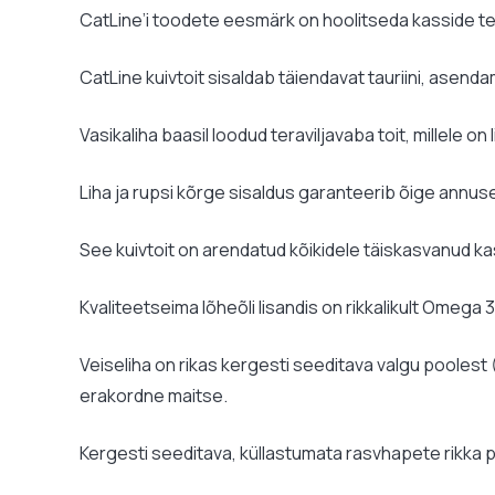
CatLine’i toodete eesmärk on hoolitseda kasside terv
CatLine kuivtoit sisaldab täiendavat tauriini, asen
Vasikaliha baasil loodud teraviljavaba toit, millele on
Liha ja rupsi kõrge sisaldus garanteerib õige annuse
See kuivtoit on arendatud kõikidele täiskasvanud kas
Kvaliteetseima lõheõli lisandis on rikkalikult Omega 3
Veiseliha on rikas kergesti seeditava valgu poolest 
erakordne maitse.
Kergesti seeditava, küllastumata rasvhapete rikka 