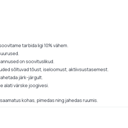
soovitame tarbida ligi 10% vähem.
suurused.
nnused on soovituslikud.
uded sõltuvad tõust, iseloomust, aktiivsustasemest.
ahetada järk-järgult.
 alati värske joogivesi.
tesaamatus kohas, pimedas ning jahedas ruumis.