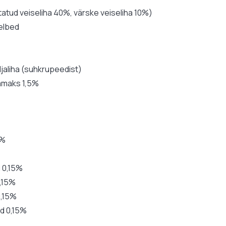
tatud veiseliha 40%, värske veiseliha 10%)
helbed
%
ljaliha (suhkrupeedist)
amaks 1,5%
5%
i 0,15%
0,15%
0,15%
ad 0,15%