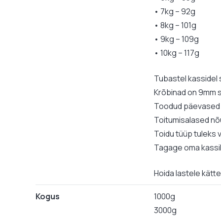
• 7kg – 92g
• 8kg – 101g
• 9kg – 109g
• 10kg – 117g
Tubastel kassidel 
Krõbinad on 9mm 
Toodud päevased a
Toitumisalased nõ
Toidu tüüp tuleks v
Tagage oma kassile
Hoida lastele kät
Kogus
1000g
3000g