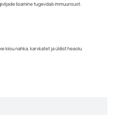
ögiviljade lisamine tugevdab immuunsust.
ie kiisu nahka, karvkatet ja üldist heaolu.