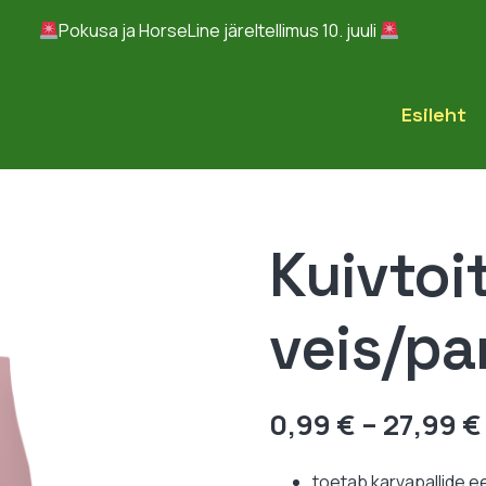
Pokusa ja HorseLine järeltellimus 10. juuli
Peida
Esileht
Kuivtoit
veis/pa
0,99
€
–
27,99
€
toetab karvapallide 