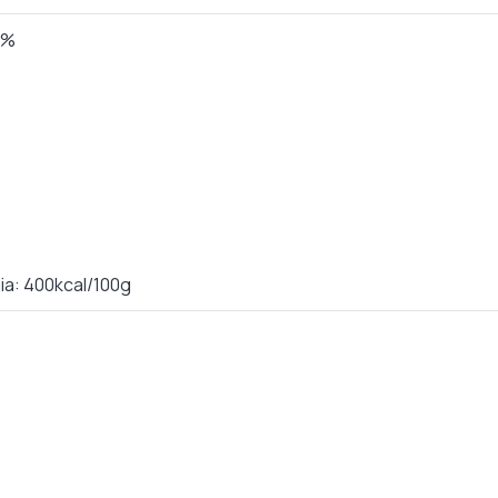
0%
a: 400kcal/100g