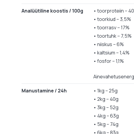
Analüütiline koostis / 100g
• toorproteiin – 4
• toorkiud – 3,5%
• toorrasv – 17%
• toortuhk – 7,5%
• niiskus – 6%
• kaltsium – 1,4%
• fosfor – 1,1%
Ainevahetusenergi
Manustamine / 24h
• 1kg – 25g
• 2kg – 40g
• 3kg – 52g
• 4kg – 63g
• 5kg – 74g
• 6kg – 83g