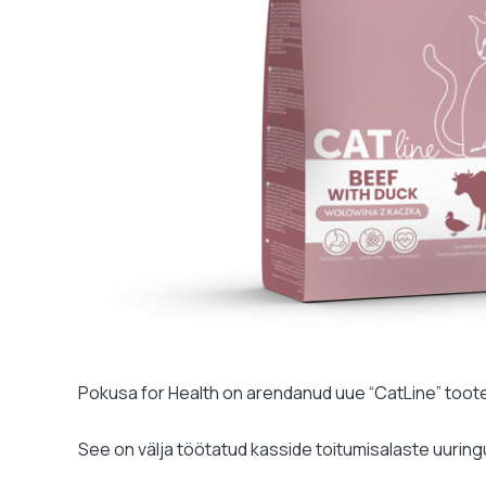
Pokusa for Health on arendanud uue “CatLine” toot
See on välja töötatud kasside toitumisalaste uurin