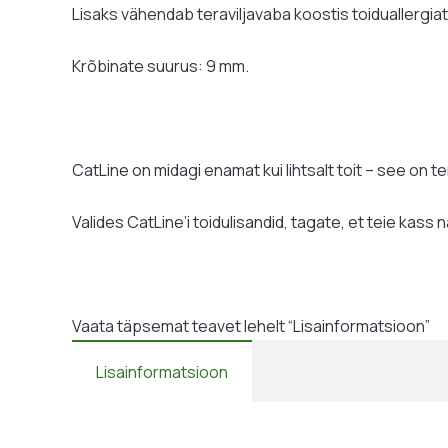
Lisaks vähendab teraviljavaba koostis toiduallergia
Krõbinate suurus: 9 mm.
CatLine on midagi enamat kui lihtsalt toit – see on ter
Valides CatLine’i toidulisandid, tagate, et teie kass 
Vaata täpsemat teavet lehelt “Lisainformatsioon”
Lisainformatsioon