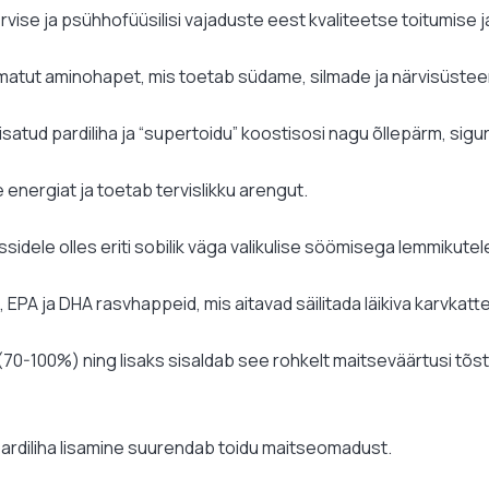
ise ja psühhofüüsilisi vajaduste eest kvaliteetse toitumise ja
damatut aminohapet, mis toetab südame, silmade ja närvisüstee
 lisatud pardiliha ja “supertoidu” koostisosi nagu õllepärm, sigur,
 energiat ja toetab tervislikku arengut.
sidele olles eriti sobilik väga valikulise söömisega lemmikutel
, EPA ja DHA rasvhappeid, mis aitavad säilitada läikiva karvkatt
(70-100%) ning lisaks sisaldab see rohkelt maitseväärtusi tõstv
pardiliha lisamine suurendab toidu maitseomadust.