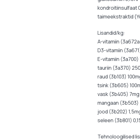
kondroitiinsulfaat 
taimeekstraktid (Y
Lisandid/kg:
A-vitamiin (3a672a
D3-vitamiin (3a671
E-vitamiin (3a700
tauriin (3a370) 2
raud (3b103) 100m
tsink (3b605) 100
vask (3b405) 7mg
mangaan (3b503)
jood (3b202) 1,5m
seleen (3b801) 0,
Tehnoloogilised li