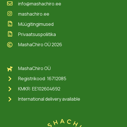
info@mashachiro.ee
mashachiro.ee
Müügitingimused
Privaatsuspoliitika
MashaChiro OÜ 2026
MashaChiro OÜ
Registrikood: 16712085
KMKR: EE102604692
International delivery available