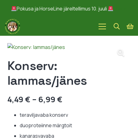
Pokusa ja HorseLine järeltellimus 10. juuli
Peida
Konserv:
lammas/jänes
Hinnavahemik:
4,49
€
–
6,99
€
4,49 €
kuni
teraviljavaba konserv
6,99 €
duoproteiinne märgtoit
kanarasvavaba