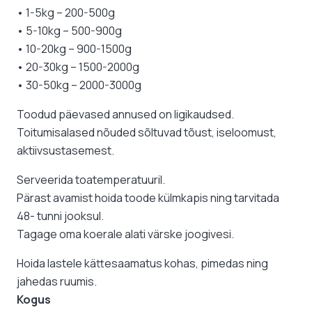
• 1-5kg – 200-500g
• 5-10kg – 500-900g
• 10-20kg – 900-1500g
• 20-30kg – 1500-2000g
• 30-50kg – 2000-3000g
Toodud päevased annused on ligikaudsed.
Toitumisalased nõuded sõltuvad tõust, iseloomust,
aktiivsustasemest.
Serveerida toatemperatuuril.
Pärast avamist hoida toode külmkapis ning tarvitada
48- tunni jooksul.
Tagage oma koerale alati värske joogivesi.
Hoida lastele kättesaamatus kohas, pimedas ning
jahedas ruumis.
Kogus