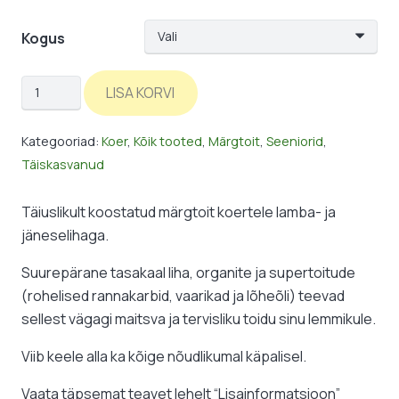
Kogus
Konserv:
LISA KORVI
lammas/jänes
kogus
Kategooriad:
Koer
,
Kõik tooted
,
Märgtoit
,
Seeniorid
,
Täiskasvanud
Täiuslikult koostatud märgtoit koertele lamba- ja
jäneselihaga.
Suurepärane tasakaal liha, organite ja supertoitude
(rohelised rannakarbid, vaarikad ja lõheõli) teevad
sellest vägagi maitsva ja tervisliku toidu sinu lemmikule.
Viib keele alla ka kõige nõudlikumal käpalisel.
Vaata täpsemat teavet lehelt “Lisainformatsioon”