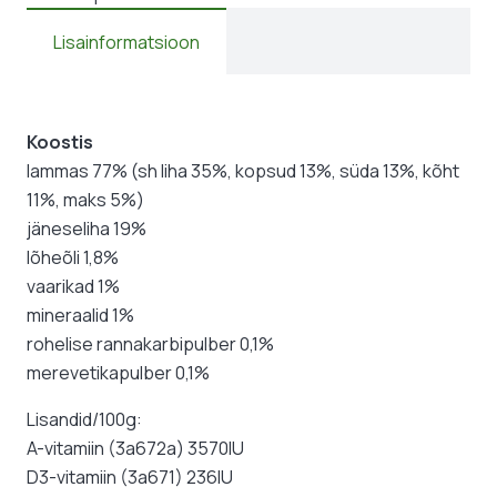
Lisainformatsioon
Koostis
lammas 77% (sh liha 35%, kopsud 13%, süda 13%, kõht
11%, maks 5%)
jäneseliha 19%
lõheõli 1,8%
vaarikad 1%
mineraalid 1%
rohelise rannakarbipulber 0,1%
merevetikapulber 0,1%
Lisandid/100g:
A-vitamiin (3a672a) 3570IU
D3-vitamiin (3a671) 236IU