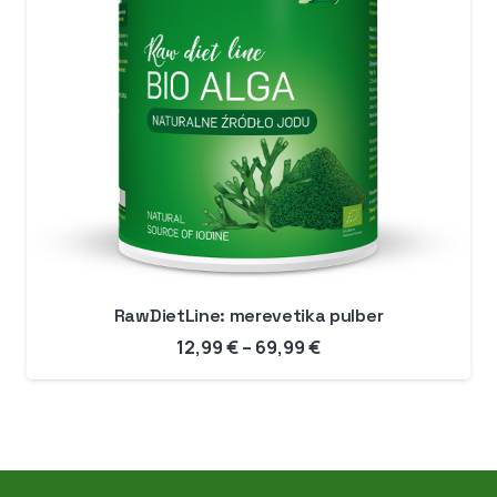
RawDietLine: merevetika pulber
Hinnavahemik:
12,99
€
–
69,99
€
12,99 €
kuni
69,99 €