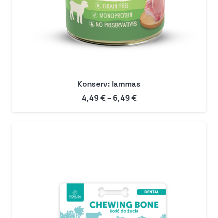
Konserv: lammas
Hinnavahemik:
4,49
€
–
6,49
€
4,49 €
kuni
6,49 €