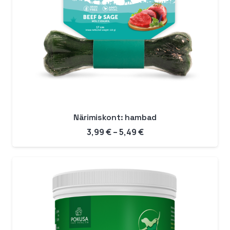
Närimiskont: hambad
Hinnavahemik:
3,99
€
–
5,49
€
3,99 €
kuni
5,49 €