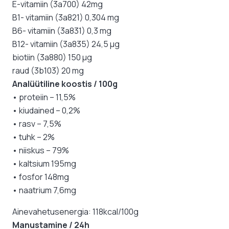
E-vitamiin (3a700) 42mg
B1- vitamiin (3a821) 0,304 mg
B6- vitamiin (3a831) 0,3 mg
B12- vitamiin (3a835) 24,5 μg
biotiin (3a880) 150 μg
raud (3b103) 20 mg
Analüütiline koostis / 100g
• proteiin – 11,5%
• kiudained – 0,2%
• rasv – 7,5%
• tuhk – 2%
• niiskus – 79%
• kaltsium 195mg
• fosfor 148mg
• naatrium 7,6mg
Ainevahetusenergia: 118kcal/100g
Manustamine / 24h