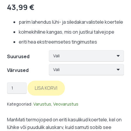
43,99
€
parim lahendus lühi- ja siledakarvalistele koertele
kolmekihiline kangas, mis on justkui talvejope
eriti hea ekstreemsetes tingimustes
Suurused
Värvused
Koerajope:
LISA KORVI
termo
kogus
Kategooriad:
Varustus
,
Veovarustus
ManMati termojoped on eriti kasulikud koertele, kel on
lühike või puudulik aluskarv, kuid samuti sobib see