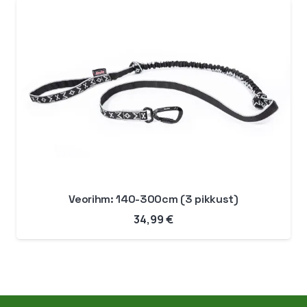
kuni
49,99 €
Veorihm: 140-300cm (3 pikkust)
34,99
€