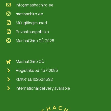
info@mashachiro.ee
mashachiro.ee
Müügitingimused
Privaatsuspoliitika
MashaChiro OÜ 2026
MashaChiro OÜ
Registrikood: 16712085
KMKR: EE102604692
International delivery available