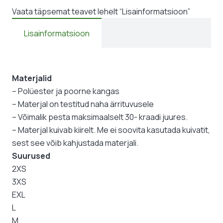
Vaata täpsemat teavet lehelt “Lisainformatsioon”
Lisainformatsioon
Materjalid
– Polüester ja poorne kangas
– Materjal on testitud naha ärrituvusele
– Võimalik pesta maksimaalselt 30- kraadi juures.
– Materjal kuivab kiirelt. Me ei soovita kasutada kuivatit,
sest see võib kahjustada materjali.
Suurused
2XS
3XS
EXL
L
M