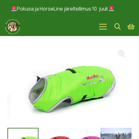
Pokusa ja HorseLine järeltellimus 10. juuli
Peida