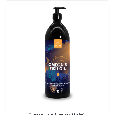
OceanicLine: Omega-3 kalaõli