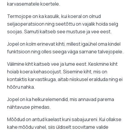
karvasematele koertele.
Termojope on ka kasulik, kui koeral on olnud
seljaoperatsioon ning seetõttu on vajalik hoida selg
soojas. Samuti kaitseb see mustuse ja vee eest.
Jopel on kolm erinevat kihti, millest igaühel oma kindel
funktsioon ning olles seega väga sarnane talvejopele.
Välimine kiht kaitseb vee ja lume eest. Keskmine kiht
hoiab koera kehasoojust. Sisemine kiht, mis on
kontaktis karvastikuga, aitab niiskusel eralduda ning ei
hõõru nahka.
Jopel on ka helkurelemendid, mis annavad parema
nähtavuse pimedas.
Mõõdud on antud kaelast kuni sabajuureni. Kui ollakse
kahe mõõdu vahel, siis üldiselt soovitame valide