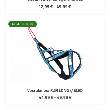
Hinnavahemik:
12,99
€
–
49,99
€
12,99 €
kuni
ALLAHINDLUS!
49,99 €
Veorakmed: RUN LONG // SLED
Hinnavahemik:
44,99
€
–
49,99
€
44,99 €