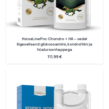
HorseLinePro: Chondro + HA – vedel
liigeselisand glükoosamiini, kondroitiini ja
hüaluroonhappega
111,99
€