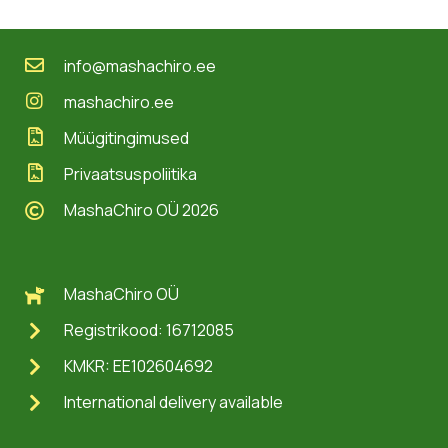
info@mashachiro.ee
mashachiro.ee
Müügitingimused
Privaatsuspoliitika
MashaChiro OÜ 2026
MashaChiro OÜ
Registrikood: 16712085
KMKR: EE102604692
International delivery available