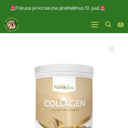
Pokusa ja HorseLine järeltellimus 10. juuli
Peida