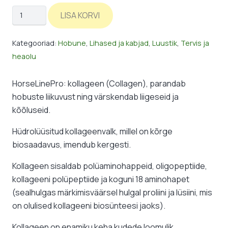
HorseLinePro:
LISA KORVI
kollageen
kogus
Kategooriad:
Hobune
,
Lihased ja kabjad
,
Luustik
,
Tervis ja
heaolu
HorseLinePro: kollageen (Collagen), parandab
hobuste liikuvust ning värskendab liigeseid ja
kõõluseid.
Hüdrolüüsitud kollageenvalk, millel on kõrge
biosaadavus, imendub kergesti.
Kollageen sisaldab polüaminohappeid, oligopeptiide,
kollageeni polüpeptiide ja koguni 18 aminohapet
(sealhulgas märkimisväärsel hulgal proliini ja lüsiini, mis
on olulised kollageeni biosünteesi jaoks).
Kollageen on enamiku keha kudede loomulik