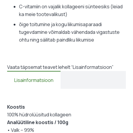
C-vitamiin on vajalik kollageeni sünteesiks (leiad
ka meie tootevalikust)
õige toitumine ja kogu liikumisaparaadi
tugevdamine võimaldab vähendada vigastuste
ohtu ning säilitab paindliku liikumise
Vaata täpsemat teavet lehelt “Lisainformatsioon”
Lisainformatsioon
Koostis
100% hüdrolüüsitud kollageen
Analüütiline koostis / 100g
• Valk – 99%