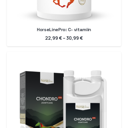
HorseLinePro: C- vitamiin
Hinnavahemik:
22,99
€
–
30,99
€
22,99 €
kuni
30,99 €