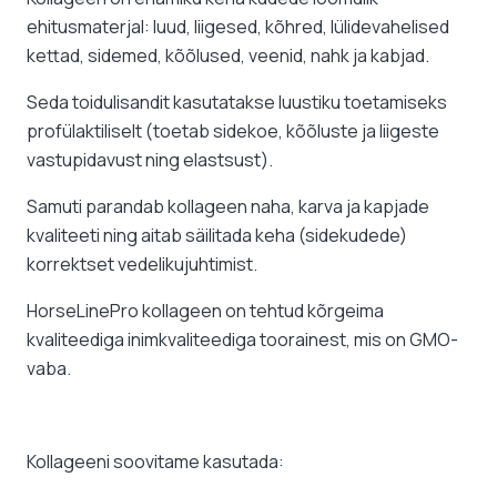
ehitusmaterjal: luud, liigesed, kõhred, lülidevahelised
kettad, sidemed, kõõlused, veenid, nahk ja kabjad.
Seda toidulisandit kasutatakse luustiku toetamiseks
profülaktiliselt (toetab sidekoe, kõõluste ja liigeste
vastupidavust ning elastsust).
Samuti parandab kollageen naha, karva ja kapjade
kvaliteeti ning aitab säilitada keha (sidekudede)
korrektset vedelikujuhtimist.
HorseLinePro kollageen on tehtud kõrgeima
kvaliteediga inimkvaliteediga toorainest, mis on GMO-
vaba.
Kollageeni soovitame kasutada: