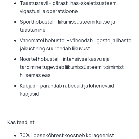
Taastusravil – pärast lihas-skeletisüsteemi
vigastusi ja operatsioone
Sporthobustel – liikumissüsteemi kaitse ja
taastamine
Vanematel hobustel – vähendab liigeste ja lihaste
jäikust ning suurendab liikuvust
Noortel hobustel – intensiivse kasvu ajal
tarbimine tugevdab liikumissüsteemi toimimist
hilisemas eas
Kabjad – parandab rabedaid ja lõhenevaid
kapjasid
Kas tead, et:
70% liigesekõhrest koosneb kollageenist