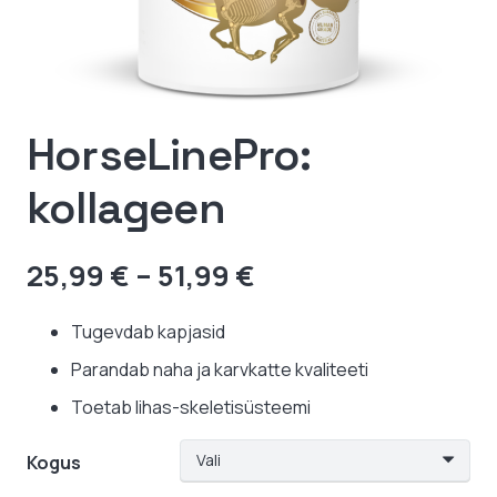
HorseLinePro:
kollageen
Hinnavahemik:
25,99
€
–
51,99
€
25,99 €
kuni
Tugevdab kapjasid
51,99 €
Parandab naha ja karvkatte kvaliteeti
Toetab lihas-skeletisüsteemi
Kogus