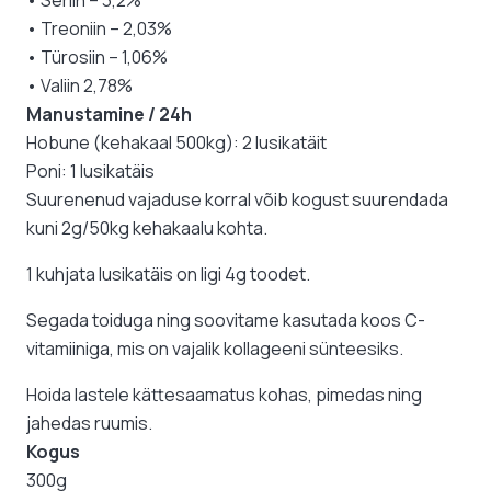
• Treoniin – 2,03%
• Türosiin – 1,06%
• Valiin 2,78%
Manustamine / 24h
Hobune (kehakaal 500kg): 2 lusikatäit
Poni: 1 lusikatäis
Suurenenud vajaduse korral võib kogust suurendada
kuni 2g/50kg kehakaalu kohta.
1 kuhjata lusikatäis on ligi 4g toodet.
Segada toiduga ning soovitame kasutada koos C-
vitamiiniga, mis on vajalik kollageeni sünteesiks.
Hoida lastele kättesaamatus kohas, pimedas ning
jahedas ruumis.
Kogus
300g