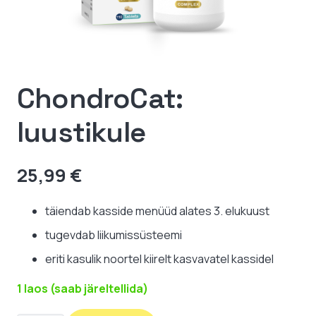
ChondroCat:
luustikule
25,99
€
täiendab kasside menüüd alates 3. elukuust
tugevdab liikumissüsteemi
eriti kasulik noortel kiirelt kasvavatel kassidel
1 laos (saab järeltellida)