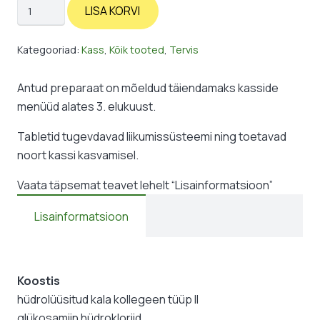
ChondroCat:
LISA KORVI
luustikule
kogus
Kategooriad:
Kass
,
Kõik tooted
,
Tervis
Antud preparaat on mõeldud täiendamaks kasside
menüüd alates 3. elukuust.
Tabletid tugevdavad liikumissüsteemi ning toetavad
noort kassi kasvamisel.
Vaata täpsemat teavet lehelt “Lisainformatsioon”
Lisainformatsioon
Koostis
hüdrolüüsitud kala kollegeen tüüp II
glükosamiin hüdrokloriid