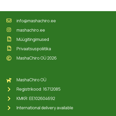
21,99 €
info@mashachiro.ee
mashachiro.ee
Müügitingimused
Privaatsuspoliitika
MashaChiro OÜ 2026
MashaChiro OÜ
Registrikood: 16712085
KMKR: EE102604692
International delivery available