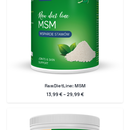
RawDietLine: MSM
Hinnavahemik:
13,99
€
–
29,99
€
13,99 €
kuni
29,99 €