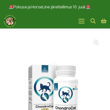
Pokusa ja HorseLine järeltellimus 10. juuli
Peida