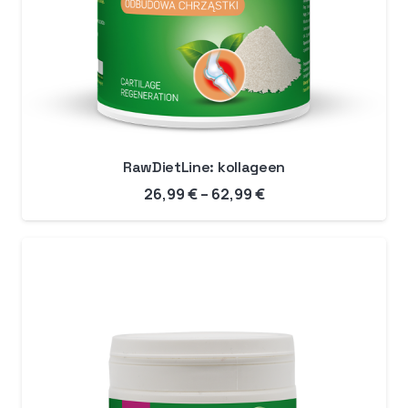
RawDietLine: kollageen
Hinnavahemik:
26,99
€
–
62,99
€
26,99 €
kuni
62,99 €