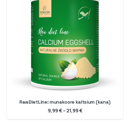
RawDietLine: munakoore kaltsium (kana)
Hinnavahemik:
9,99
€
–
21,99
€
9,99 €
kuni