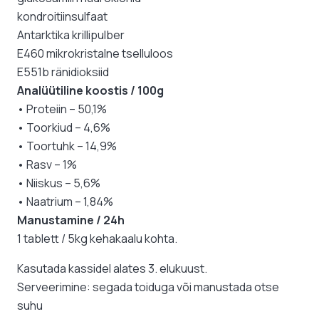
kondroitiinsulfaat
Antarktika krillipulber
E460 mikrokristalne tselluloos
E551b ränidioksiid
Analüütiline koostis / 100g
• Proteiin – 50,1%
• Toorkiud – 4,6%
• Toortuhk – 14,9%
• Rasv – 1%
• Niiskus – 5,6%
• Naatrium – 1,84%
Manustamine / 24h
1 tablett / 5kg kehakaalu kohta.
Kasutada kassidel alates 3. elukuust.
Serveerimine: segada toiduga või manustada otse
suhu